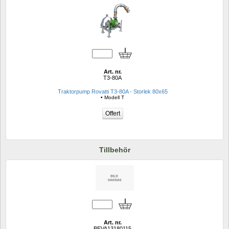
Art. nr.
T3-80A
Traktorpump Rovatti T3-80A - Storlek 80x65
• Modell T
Tillbehör
Art. nr.
BEVA13180115