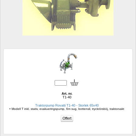
Art. nr.
T1-40
Traktorpump Rovatti T1-40 - Storlek 65x40
• Modell T inkl. stativ, evakueringspump, 6m sug, bottensil, tryckrörsböj, traktorvakt