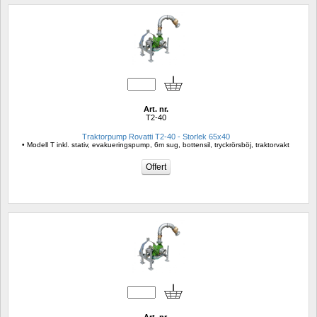
Art. nr.
T2-40
Traktorpump Rovatti T2-40 - Storlek 65x40
• Modell T inkl. stativ, evakueringspump, 6m sug, bottensil, tryckrörsböj, traktorvakt