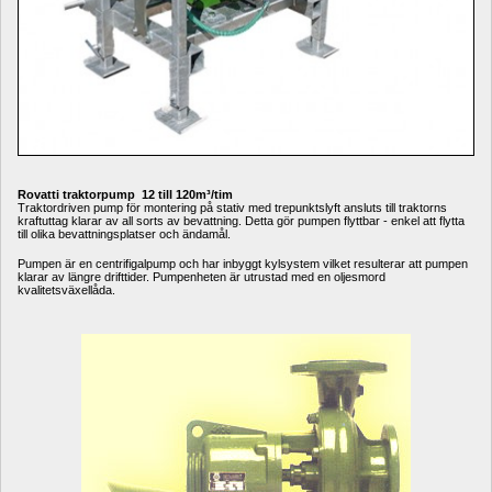
Rovatti traktorpump 12 till 120m³/tim
Traktordriven pump för montering på stativ med trepunktslyft ansluts till traktorns 
kraftuttag klarar av all sorts av bevattning. Detta gör pumpen flyttbar - enkel att flytta 
till olika bevattningsplatser och ändamål.
Pumpen är en centrifigalpump och har inbyggt kylsystem vilket resulterar att pumpen 
klarar av längre drifttider. Pumpenheten är utrustad med en oljesmord 
kvalitetsväxellåda.