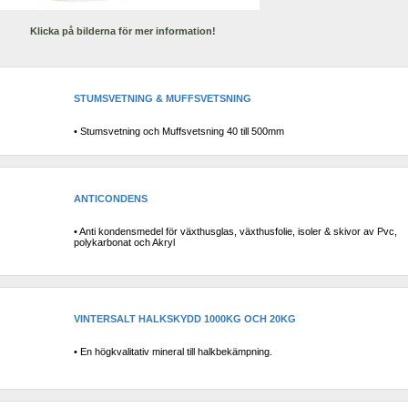
Klicka på bilderna för mer information!
STUMSVETNING & MUFFSVETSNING
• Stumsvetning och Muffsvetsning 40 till 500mm
ANTICONDENS 
• Anti kondensmedel för växthusglas, växthusfolie, isoler & skivor av Pvc, 
polykarbonat och Akryl
VINTERSALT HALKSKYDD 1000KG OCH 20KG
• En högkvalitativ mineral till halkbekämpning.