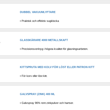
DUBBEL VAKUUMLYFTARE
• Praktisk och effektiv sugklocka
GLASSKÄRARE 4000 METALLSKAFT
5
• Precisionsverktyg i högsta kvalitet för glasningsarbeten.
KITTSPRUTA MED KOLV FÖR LÖST ELLER PATRON KITT
• För korv eller löst kitt.
GALVSPRAY (ZINK) 400 ML
• Galvspray 96% rent zinkpulver och hartser.