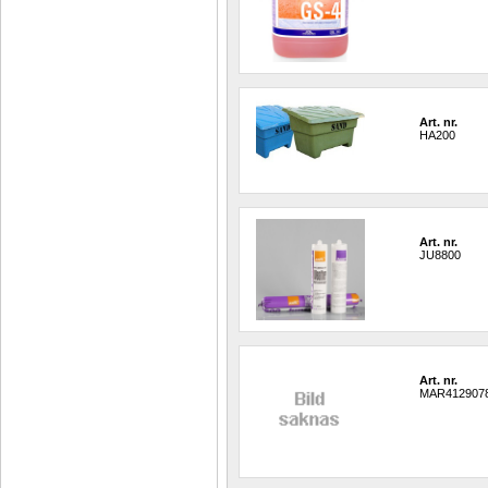
Art. nr.
HA200
Art. nr.
JU8800
Art. nr.
MAR412907