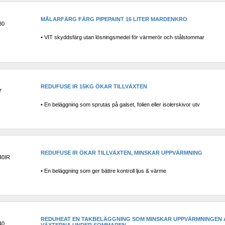
MÅLARFÄRG FÄRG PIPEPAINT 16 LITER MARDENKRO
80
• VIT skyddsfärg utan lösningsmedel för värmerör och stålstommar
REDUFUSE IR 15KG ÖKAR TILLVÄXTEN
7
• En beläggning som sprutas på galset, folien eller isolerskivor utv
REDUFUSE IR ÖKAR TILLVÄXTEN, MINSKAR UPPVÄRMNING
40IR
• En beläggning som ger bättre kontroll ljus & värme
REDUHEAT EN TAKBELÄGGNING SOM MINSKAR UPPVÄRMNINGEN A
40