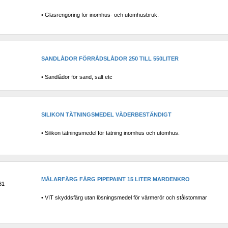
• Glasrengöring för inomhus- och utomhusbruk.
SANDLÅDOR FÖRRÅDSLÅDOR 250 TILL 550LITER
• Sandlådor för sand, salt etc
SILIKON TÄTNINGSMEDEL VÄDERBESTÄNDIGT
• Silikon tätningsmedel för tätning inomhus och utomhus.
MÅLARFÄRG FÄRG PIPEPAINT 15 LITER MARDENKRO
81
• VIT skyddsfärg utan lösningsmedel för värmerör och stålstommar