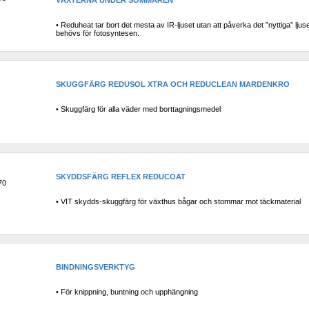
VÄXTERNA UNDER SOMMAREN
• Reduheat tar bort det mesta av IR-ljuset utan att påverka det ”nyttiga” ljus
behövs för fotosyntesen.
SKUGGFÄRG REDUSOL XTRA OCH REDUCLEAN MARDENKRO
• Skuggfärg för alla väder med borttagningsmedel
SKYDDSFÄRG REFLEX REDUCOAT
70
• VIT skydds-skuggfärg för växthus bågar och stommar mot täckmaterial
BINDNINGSVERKTYG
• För knippning, buntning och upphängning