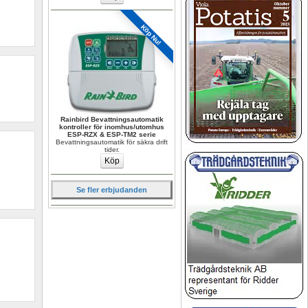
Köp Nu!
Rainbird Bevattningsautomatik 
kontroller för inomhus/utomhus 
ESP-RZX & ESP-TM2 serie
Bevattningsautomatik för säkra drift 
tider.
Se fler erbjudanden