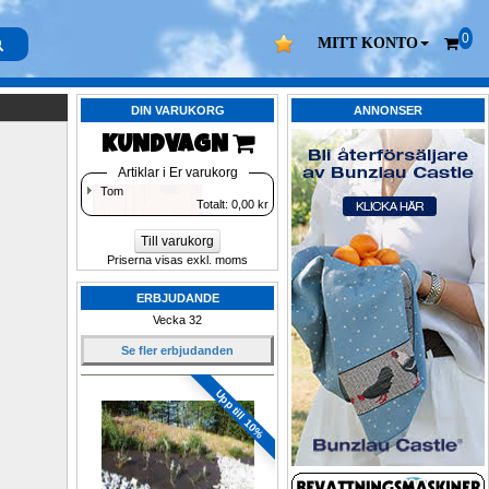
0
MITT KONTO
DIN VARUKORG
ANNONSER
KUNDVAGN 
Artiklar i Er varukorg
Tom
Totalt: 
0,00
kr
Till varukorg
Priserna visas exkl. moms
ERBJUDANDE
Vecka 32
Se fler erbjudanden
Upp till 10%