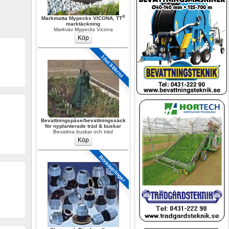
®
Markmatta Mypecks VICONA, TT
marktäckning
Markväv Mypecks Vicona
10st 98kr/st
Bevattningspåse/bevattningssäck 
för nyplanterade träd & buskar
Bevattna buskar och träd
Rörkopplingar 