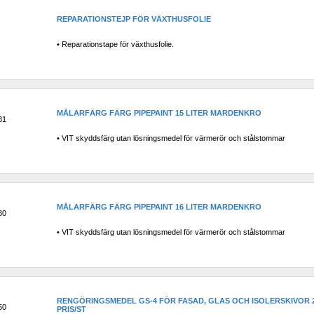
REPARATIONSTEJP FÖR VÄXTHUSFOLIE
• Reparationstape för växthusfolie.
MÅLARFÄRG FÄRG PIPEPAINT 15 LITER MARDENKRO
81
• VIT skyddsfärg utan lösningsmedel för värmerör och stålstommar
MÅLARFÄRG FÄRG PIPEPAINT 16 LITER MARDENKRO
80
• VIT skyddsfärg utan lösningsmedel för värmerör och stålstommar
RENGÖRINGSMEDEL GS-4 FÖR FASAD, GLAS OCH ISOLERSKIVOR 20
50
PRIS/ST 