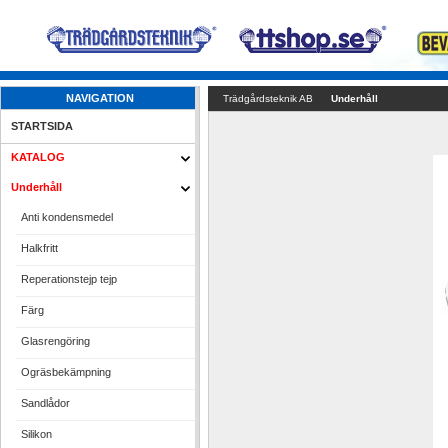
NAVIGATION
Trädgårdsteknik AB
Underhåll
STARTSIDA
KATALOG
Underhåll
Anti kondensmedel
Halkfritt
Reperationstejp tejp
Färg
Glasrengöring
Ogräsbekämpning
Sandlådor
Silikon