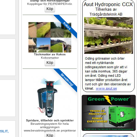
Slang- och Rörskopplingar
Kopplingar för PE/PEM/PEH-rör.
Kokos
Täckmattor av Kokos
Kokosmattor
Bevattning!
Spridare, tillbehör och sprinkler
Bevattningssystem för hela 
anläggningen 
www.bevattningsteknik.se projekterar
LIT, 