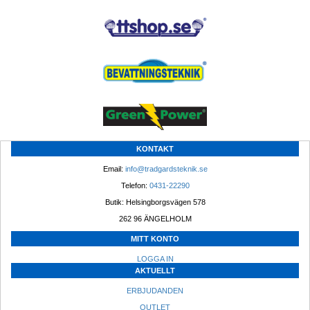
KONTAKT
Email: 
info@tradgardsteknik.se
Telefon: 
0431-22290
Butik: Helsingborgsvägen 578
262 96 ÄNGELHOLM 
MITT KONTO
LOGGA IN
AKTUELLT
ERBJUDANDEN
OUTLET