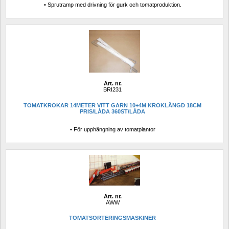
• Sprutramp med drivning för gurk och tomatproduktion.
Art. nr.
BRI231
TOMATKROKAR 14METER VITT GARN 10+4M KROKLÄNGD 18CM 
PRIS/LÅDA 360ST/LÅDA
• För upphängning av tomatplantor
Art. nr.
AWW
TOMATSORTERINGSMASKINER