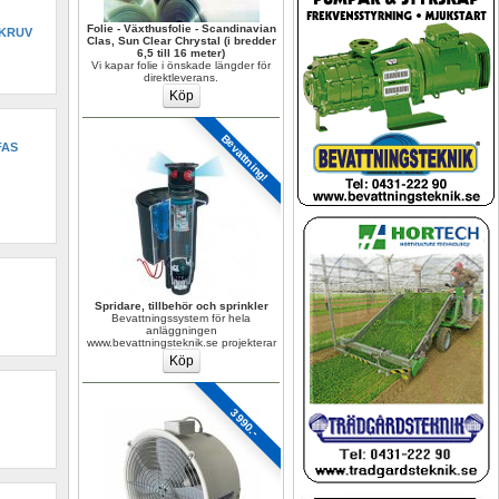
Folie - Växthusfolie - Scandinavian 
SKRUV
Clas, Sun Clear Chrystal (i bredder 
6,5 till 16 meter)
Vi kapar folie i önskade längder för 
direktleverans.
Bevattning!
AS 
Spridare, tillbehör och sprinkler
Bevattningssystem för hela 
anläggningen 
www.bevattningsteknik.se projekterar
3990.-