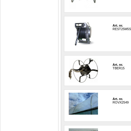
Art. nr.
REST25M5
Art. nr.
TBER15
Art. nr.
ROVX2549