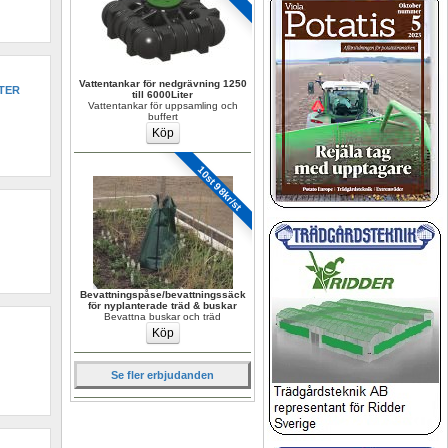
Vattentankar för nedgrävning 1250 
TER 
till 6000Liter
Vattentankar för uppsamling och 
buffert
10st 98kr/st
Bevattningspåse/bevattningssäck 
för nyplanterade träd & buskar
Bevattna buskar och träd
Se fler erbjudanden