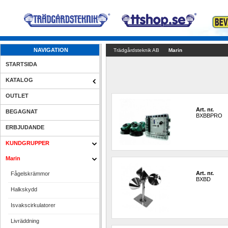
NAVIGATION
Trädgårdsteknik AB
Marin
STARTSIDA
KATALOG
OUTLET
Art. nr.
BEGAGNAT
BXBBPRO
ERBJUDANDE
KUNDGRUPPER
Marin
Art. nr.
Fågelskrämmor
BXBD
Halkskydd
Isvakscirkulatorer
Livräddning