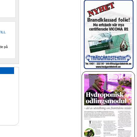
LL 
de på 