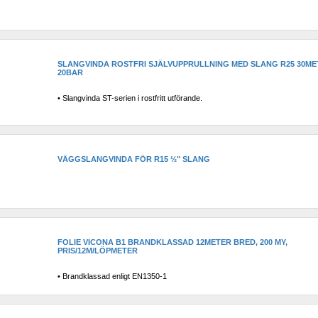
SLANGVINDA ROSTFRI SJÄLVUPPRULLNING MED SLANG R25 30ME
S
20BAR
• Slangvinda ST-serien i rostfritt utförande.
VÄGGSLANGVINDA FÖR R15 ½" SLANG
FOLIE VICONA B1 BRANDKLASSAD 12METER BRED, 200 MY, 
PRIS/12M/LÖPMETER
• Brandklassad enligt EN1350-1