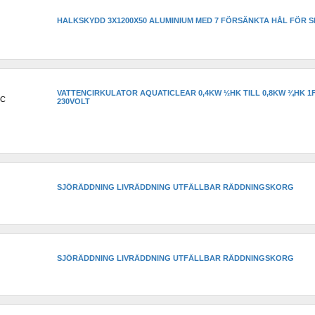
HALKSKYDD 3X1200X50 ALUMINIUM MED 7 FÖRSÄNKTA HÅL FÖR 
VATTENCIRKULATOR AQUATICLEAR 0,4KW ½HK TILL 0,8KW ¾HK 1F
0C
230VOLT
SJÖRÄDDNING LIVRÄDDNING UTFÄLLBAR RÄDDNINGSKORG
SJÖRÄDDNING LIVRÄDDNING UTFÄLLBAR RÄDDNINGSKORG