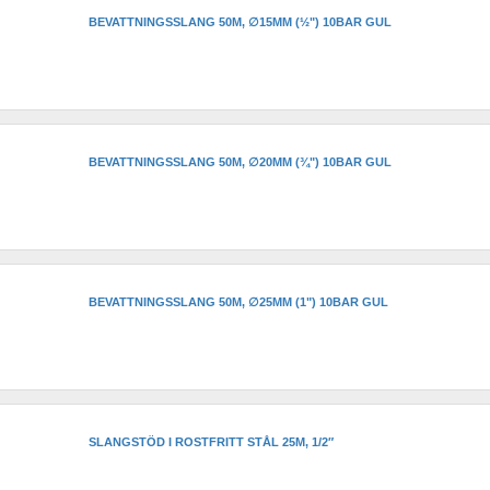
BEVATTNINGSSLANG 50M, ∅15MM (½") 10BAR GUL
BEVATTNINGSSLANG 50M, ∅20MM (¾") 10BAR GUL
BEVATTNINGSSLANG 50M, ∅25MM (1") 10BAR GUL
SLANGSTÖD I ROSTFRITT STÅL 25M, 1/2″