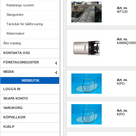
Räddnings system
Art. nr.
WT120
Slangvindor
Täckduk för båtförvaring
Watermaker
Art. nr.
KAMAQ340
Åter katalog
KONTAKTA OSS
FÖRETAGSREGISTER
MEDIA
Art. nr.
WEBBUTIK
KIPO
LOGGA IN
SKAPA KONTO
VARUKORG
Art. nr.
KIPO
KÖPVILLKOR
HJÄLP