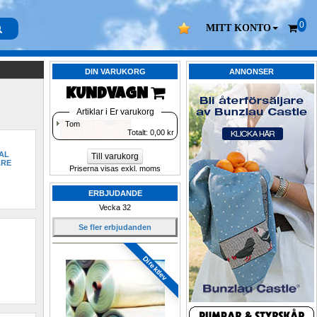
0
MITT KONTO
DIN VARUKORG
ANNONSER
KUNDVAGN 
Artiklar i Er varukorg
Tom
Totalt: 
0,00
kr
L 
Till varukorg
ARE
Priserna visas exkl. moms
ERBJUDANDE
Vecka 32
Se fler erbjudanden
 
Direktlev