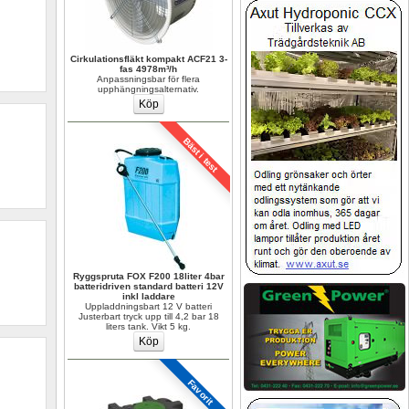
Cirkulationsfläkt kompakt ACF21 3-
fas 4978m³/h
Anpassningsbar för flera 
upphängningsalternativ.
Bäst i test
Ryggspruta FOX F200 18liter 4bar 
batteridriven standard batteri 12V 
inkl laddare
Uppladdningsbart 12 V batteri 
Justerbart tryck upp till 4,2 bar 18 
liters tank. Vikt 5 kg.
Favorit