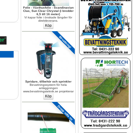
Folie - Växthusfolie - Scandinavian 
Clas, Sun Clear Chrystal (i bredder 
6,5 till 16 meter)
Vi kapar folie i önskade längder för 
direktleverans.
Bevattning!
Spridare, tillbehör och sprinkler
Bevattningssystem för hela 
anläggningen 
www.bevattningsteknik.se projekterar
Dropp odla nu