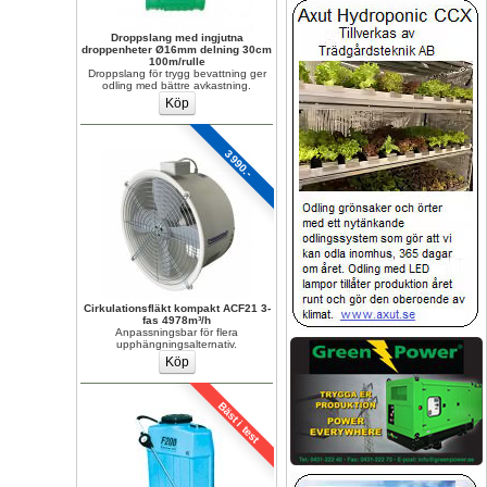
Droppslang med ingjutna 
droppenheter Ø16mm delning 30cm 
100m/rulle
Droppslang för trygg bevattning ger 
odling med bättre avkastning.
3990.-
Cirkulationsfläkt kompakt ACF21 3-
fas 4978m³/h
Anpassningsbar för flera 
upphängningsalternativ.
Bäst i test