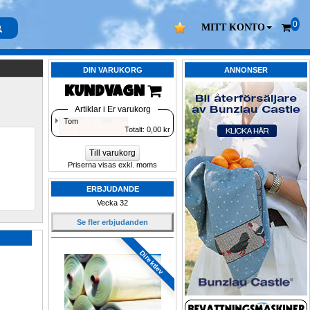
0
MITT KONTO
DIN VARUKORG
ANNONSER
KUNDVAGN 
Artiklar i Er varukorg
Tom
Totalt: 
0,00
kr
Till varukorg
Priserna visas exkl. moms
ERBJUDANDE
Vecka 32
Se fler erbjudanden
Direktlev