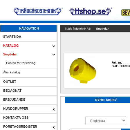
NAVIGATION
Trädgårdsteknik AB
Sugdelar
STARTSIDA
KATALOG
Sugdelar
Art. nr.
Ponton för rörledning
BUHP14016
Åter katalog
OUTLET
BEGAGNAT
ERBJUDANDE
NYHETSBREV
KUNDGRUPPER
KONTAKTA OSS
FÖRETAGSREGISTER