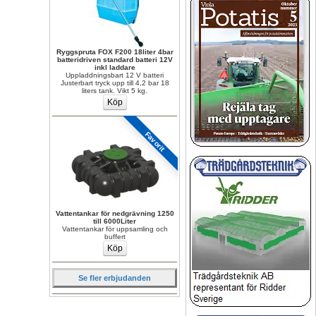
Ryggspruta FOX F200 18liter 4bar 
batteridriven standard batteri 12V 
inkl laddare
Uppladdningsbart 12 V batteri 
Justerbart tryck upp till 4,2 bar 18 
liters tank. Vikt 5 kg.
Favorit
Vattentankar för nedgrävning 1250 
till 6000Liter
Vattentankar för uppsamling och 
buffert
Se fler erbjudanden