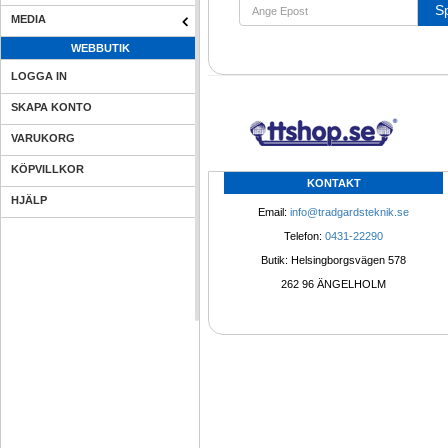
S
MEDIA
WEBBUTIK
LOGGA IN
SKAPA KONTO
VARUKORG
KÖPVILLKOR
KONTAKT
HJÄLP
Email: 
info@tradgardsteknik.se
Telefon: 
0431-22290
Butik: Helsingborgsvägen 578
262 96 ÄNGELHOLM 