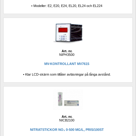
• Modeller: E2, E20, E24, EL20, EL24 och EL224
Art. nr.
NIPH3500
MV-KONTROLLANT MV7615
• Klar LCD-skärm som tillåter avläsningar på långa avstånd.
Art. nr.
NICB2100
NITRATSTICKOR NO₃ 0-500 MG/L, PRIS/100ST