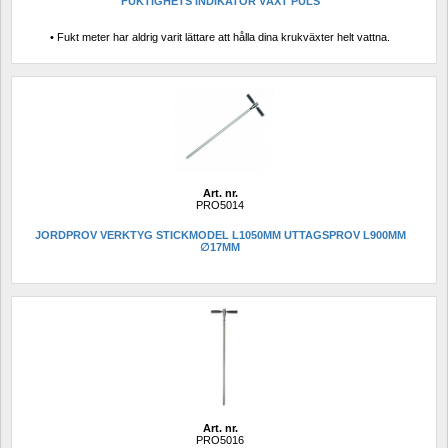
FUKTIGHETS INDIKATOR VÄXT PULS
• Fukt meter har aldrig varit lättare att hålla dina krukväxter helt vattna.
Art. nr.
PRO5014
JORDPROV VERKTYG STICKMODEL L1050MM UTTAGSPROV L900MM 
∅17MM
Art. nr.
PRO5016