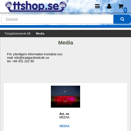
0
Trädgårdsteknik AB
Media
Media
För ytterligare information kontakta oss
mail: info@tradgardsteknik.se
tel: +46 431 222 90
Art. nr.
MEDIA
MEDIA