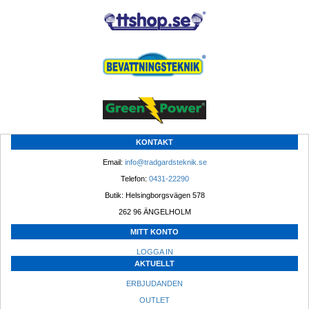
KONTAKT
Email: 
info@tradgardsteknik.se
Telefon: 
0431-22290
Butik: Helsingborgsvägen 578
262 96 ÄNGELHOLM 
MITT KONTO
LOGGA IN
AKTUELLT
ERBJUDANDEN
OUTLET