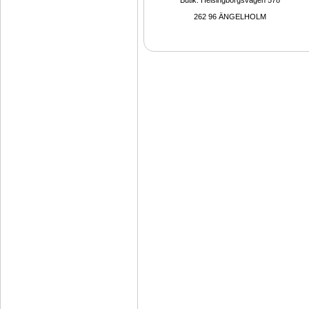
Butik: Helsingborgsvägen 578
262 96 ÄNGELHOLM 