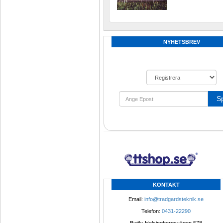
NYHETSBREV
S
KONTAKT
Email: 
info@tradgardsteknik.se
Telefon: 
0431-22290