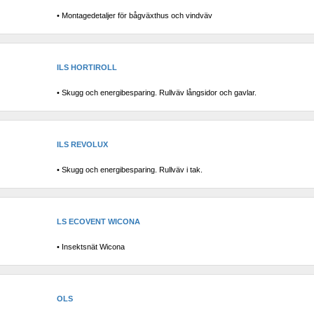
• Montagedetaljer för bågväxthus och vindväv
ILS HORTIROLL
• Skugg och energibesparing. Rullväv långsidor och gavlar.
ILS REVOLUX
• Skugg och energibesparing. Rullväv i tak.
LS ECOVENT WICONA
• Insektsnät Wicona
OLS