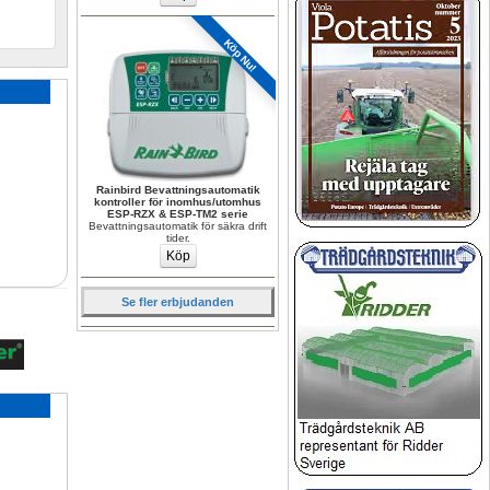
Köp Nu!
Rainbird Bevattningsautomatik 
kontroller för inomhus/utomhus 
ESP-RZX & ESP-TM2 serie
Bevattningsautomatik för säkra drift 
tider.
Se fler erbjudanden