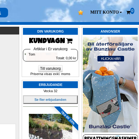
0
MITT KONTO
DIN VARUKORG
ANNONSER
KUNDVAGN 
Artiklar i Er varukorg
Tom
Totalt: 
0,00
kr
Till varukorg
Priserna visas exkl. moms
ERBJUDANDE
Vecka 32
Se fler erbjudanden
Upp till 10%