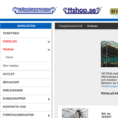
NAVIGATION
Trädgårdsteknik AB
Vindväv
STARTSIDA
KATALOG
Vindväv
Vävar
Åter katalog
VICONA vindnä
OUTLET
eftertraktad 
och insekter.
BEGAGNAT
Behöver du hjä
info@tradgar
ERBJUDANDE
Klicka på bi
KUNDGRUPPER
KONTAKTA OSS
Art. nr.
FÖRETAGSREGISTER
SEMER