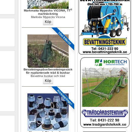
®
Markmatta Mypecks VICONA, TT
marktäckning
Markväv Mypecks Vicona
10st 98kr/st
Bevattningspåse/bevattningssäck 
för nyplanterade träd & buskar
Bevattna buskar och träd
Rörkopplingar 