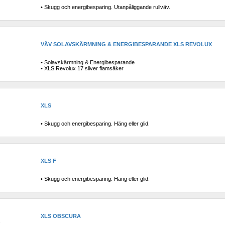
• Skugg och energibesparing. Utanpåliggande rullväv.
VÄV SOLAVSKÄRMNING & ENERGIBESPARANDE XLS REVOLUX
• Solavskärmning & Energibesparande
• XLS Revolux 17 silver flamsäker
XLS
• Skugg och energibesparing. Häng eller glid.
XLS F
• Skugg och energibesparing. Häng eller glid.
XLS OBSCURA
a