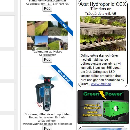
Slang- och Rörskopplingar
Kopplingar för PE/PEM/PEH-rör.
Kokos
Täckmattor av Kokos
Kokosmattor
Bevattning!
Spridare, tillbehör och sprinkler
Bevattningssystem för hela 
anläggningen 
www.bevattningsteknik.se projekterar