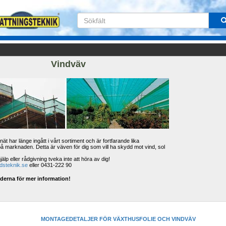
Vindväv
t har länge ingått i vårt sortiment och är fortfarande lika 
på marknaden. Detta är väven för dig som vill ha skydd mot vind, sol 
 
lp eller rådgivning tveka inte att höra av dig! 
dsteknik.se
eller 0431-222 90
lderna för mer information!
MONTAGEDETALJER FÖR VÄXTHUSFOLIE OCH VINDVÄV