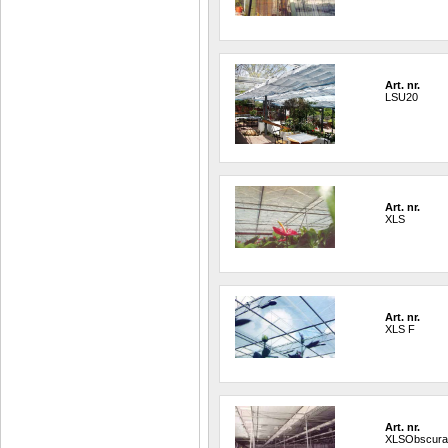
Art. nr.
LSU20
Art. nr.
XLS
Art. nr.
XLS F
Art. nr.
XLSObscur