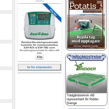
Köp Nu!
Rainbird Bevattningsautomatik 
kontroller för inomhus/utomhus 
ESP-RZX & ESP-TM2 serie
Bevattningsautomatik för säkra drift 
tider.
Se fler erbjudanden