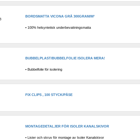
BORDSMATTA VICONA GRÅ 300GRAM/M²
8
• 100% helsyntetisk underbevattningsmatta
BUBBELPLAST/BUBBELFOLIE ISOLERA MERA!
• Bubbelfolie för isolering
FIX CLIPS , 100 STYCK/PÅSE
MONTAGEDETALJER FÖR ISOLER KANALSKIVOR
• Lister och skruv för montage av Isoler Kanalskivor