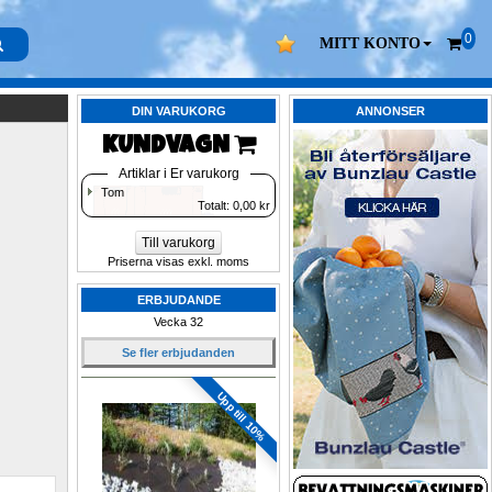
0
MITT KONTO
DIN VARUKORG
ANNONSER
KUNDVAGN 
Artiklar i Er varukorg
Tom
Totalt: 
0,00
kr
Till varukorg
Priserna visas exkl. moms
ERBJUDANDE
Vecka 32
Se fler erbjudanden
Upp till 10%