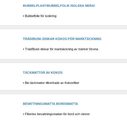
BUBBELPLAST/BUBBELFOLIE ISOLERA MERA!
• Bubbelfolie för isolering
TRÄD/BUSK-DISKAR KOKOS FÖR MARKTÄCKNING
• Träd/Busk-diskar för marktäckning av märket Vicona
TÄCKMATTOR AV KOKOS
• Bio täckmattor tillverkade av Kokosfiber
BEVATTNINGSMATTA BORDSMATTA
• Fibertex bevattningsmattan för bord och rännor