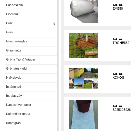
Fasadskiva
Art. nr.
EMB50
Fiberduk
Folie
Glas
Art. nr.
Glas isolerglas
TRGHE832
Gräsmatta
Gröna Tak & Väggar
Grönyteskydd
Art. nr.
Halkskydd
KOKOS
Inhängnad
Insektsväv
Kanalskivor isoler
Art. nr.
B22510B228
Kokosfiber matta
Konstgräs