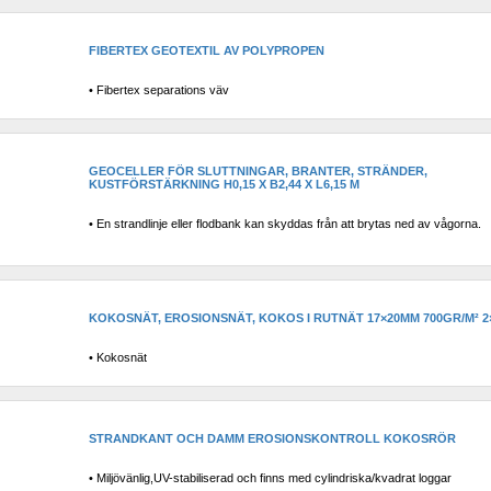
FIBERTEX GEOTEXTIL AV POLYPROPEN
• Fibertex separations väv
GEOCELLER FÖR SLUTTNINGAR, BRANTER, STRÄNDER, 
KUSTFÖRSTÄRKNING H0,15 X B2,44 X L6,15 M
• En strandlinje eller flodbank kan skyddas från att brytas ned av vågorna.
KOKOSNÄT, EROSIONSNÄT, KOKOS I RUTNÄT 17×20MM 700GR/M² 2
• Kokosnät
STRANDKANT OCH DAMM EROSIONSKONTROLL KOKOSRÖR
• Miljövänlig,UV-stabiliserad och finns med cylindriska/kvadrat loggar