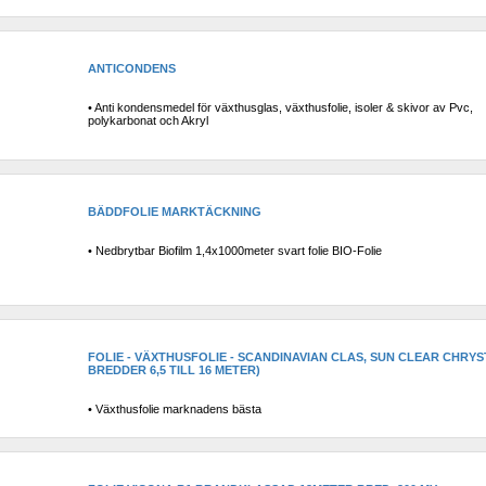
ANTICONDENS 
• Anti kondensmedel för växthusglas, växthusfolie, isoler & skivor av Pvc, 
polykarbonat och Akryl
BÄDDFOLIE MARKTÄCKNING
• Nedbrytbar Biofilm 1,4x1000meter svart folie BIO-Folie
FOLIE - VÄXTHUSFOLIE - SCANDINAVIAN CLAS, SUN CLEAR CHRYSTA
BREDDER 6,5 TILL 16 METER)
• Växthusfolie marknadens bästa