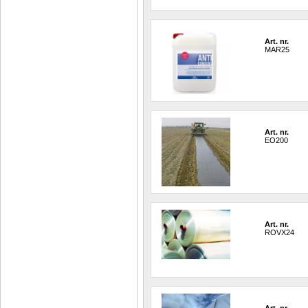
Art. nr.
MAR25
Art. nr.
EO200
Art. nr.
ROVX24