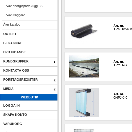
Väv energispar/skugg LS
Vävutläggare
Åter katalog
Art. nr.
TRGHP5480
OUTLET
BEGAGNAT
ERBJUDANDE
KUNDGRUPPER
Art. nr.
TRYTRG
KONTAKTA OSS
FÖRETAGSREGISTER
MEDIA
Art. nr.
WEBBUTIK
G4PJX40
LOGGA IN
SKAPA KONTO
VARUKORG