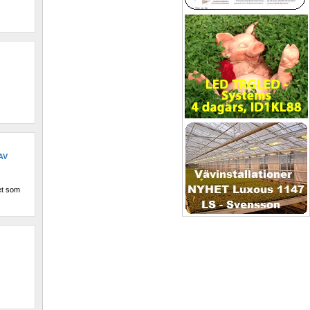
V 
et som 