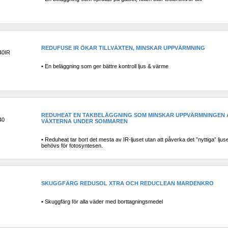
REDUFUSE IR ÖKAR TILLVÄXTEN, MINSKAR UPPVÄRMNING
40IR
• En beläggning som ger bättre kontroll ljus & värme
REDUHEAT EN TAKBELÄGGNING SOM MINSKAR UPPVÄRMNINGEN A
40
VÄXTERNA UNDER SOMMAREN
• Reduheat tar bort det mesta av IR-ljuset utan att påverka det ”nyttiga” ljus
behövs för fotosyntesen.
SKUGGFÄRG REDUSOL XTRA OCH REDUCLEAN MARDENKRO
• Skuggfärg för alla väder med borttagningsmedel