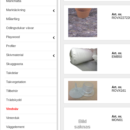
Markmatta
Marktäckning
Art. nr.
ROVX22722
Målarfärg
Odlingsdukar vävar
Playwood
Profiler
Art. nr.
Skivmaterial
EMB50
Skuggpasta
Takdelar
Takvegetation
Art. nr.
ROVX161
Tillbehör
Trädskydd
Vindväv
Art. nr.
Vinterduk
MON01
Väggelement