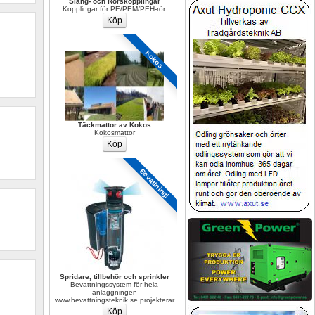
Slang- och Rörskopplingar
Kopplingar för PE/PEM/PEH-rör.
Kokos
Täckmattor av Kokos
Kokosmattor
Bevattning!
Spridare, tillbehör och sprinkler
Bevattningssystem för hela 
anläggningen 
www.bevattningsteknik.se projekterar