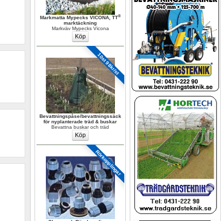
®
Markmatta Mypecks VICONA, TT
marktäckning
Markväv Mypecks Vicona
10st 98kr/st
Bevattningspåse/bevattningssäck 
för nyplanterade träd & buskar
Bevattna buskar och träd
Rörkopplingar 