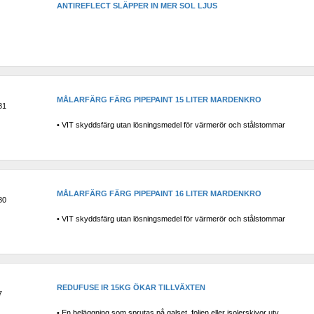
ANTIREFLECT SLÄPPER IN MER SOL LJUS
MÅLARFÄRG FÄRG PIPEPAINT 15 LITER MARDENKRO
81
• VIT skyddsfärg utan lösningsmedel för värmerör och stålstommar
MÅLARFÄRG FÄRG PIPEPAINT 16 LITER MARDENKRO
80
• VIT skyddsfärg utan lösningsmedel för värmerör och stålstommar
REDUFUSE IR 15KG ÖKAR TILLVÄXTEN
7
• En beläggning som sprutas på galset, folien eller isolerskivor utv