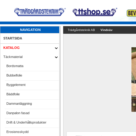
NAVIGATION
Trädgårdsteknik AB
Vindväv
STARTSIDA
KATALOG
Täckmaterial
Bordsmatta
Bubbelfolie
Byggelement
Bäddfolie
Dammanläggning
Danpalon fasad
Drift & Underhållsprodukter
Erosionsskydd