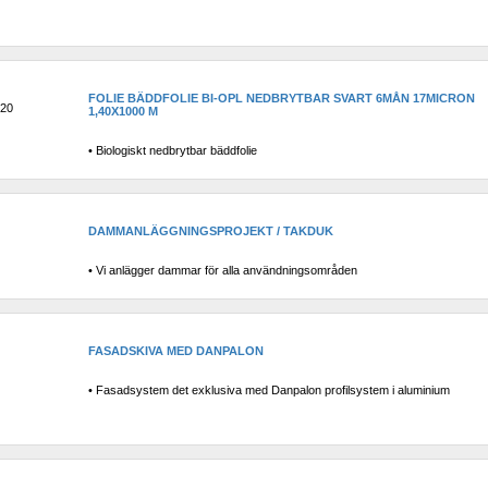
FOLIE BÄDDFOLIE BI-OPL NEDBRYTBAR SVART 6MÅN 17MICRON 
20
1,40X1000 M
• Biologiskt nedbrytbar bäddfolie
DAMMANLÄGGNINGSPROJEKT / TAKDUK
• Vi anlägger dammar för alla användningsområden
FASADSKIVA MED DANPALON
• Fasadsystem det exklusiva med Danpalon profilsystem i aluminium