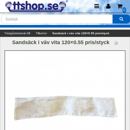
0
Trädgårdsteknik AB
Tillbehör
Sandsäck i väv vita 120×0.55 pris/styck 
Sandsäck i väv vita 120×0.55 pris/styck 