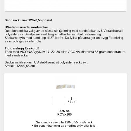
Sandsäck i väv 120x0,55 pris/st
UV-stabiliserade sandsäckar
Det ekonomiska valet av att säkra sin täckning med sandsäckar av UV-stabiliserad 
polyesterväv. Sandpåsar med längre hållbarhet och bättre dränering. 
Säckarna fylls med sand upp till 27 liter/st. De fyllda påsarna ger en trygg förankring 
av er odlingsväv eller folie. 
Tidigarelägg Er skörd!
Täck med VICONA Agrylväv 17, 22, 30 eller VICONA Microlima 38 gram och förankra 
med sandsäckar. 
Säckarna tillverkas i UV-stabiliserat vit polyester säckväv .
Storlek: 120x0,55 cm.
Art. nr.
ROVX166
Sandsäck i väv vita 120×0.55 pris/styck 
• En trygg förankring av er odlingsväv eller folie.