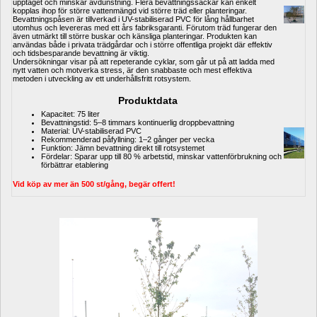
upptaget och minskar avdunstning. Flera bevattningssäckar kan enkelt 
kopplas ihop för större vattenmängd vid större träd eller planteringar.
Bevattningspåsen är tillverkad i UV-stabiliserad PVC för lång hållbarhet 
utomhus och levereras med ett års fabriksgaranti. Förutom träd fungerar den 
även utmärkt till större buskar och känsliga planteringar. Produkten kan 
användas både i privata trädgårdar och i större offentliga projekt där effektiv 
och tidsbesparande bevattning är viktig. 
Undersökningar visar på att repeterande cyklar, som går ut på att ladda med 
nytt vatten och motverka stress, är den snabbaste och mest effektiva 
metoden i utveckling av ett underhållsfritt rotsystem.
Produktdata
Kapacitet: 75 liter
Bevattningstid: 5–8 timmars kontinuerlig droppbevattning
Material: UV-stabiliserad PVC
Rekommenderad påfyllning: 1–2 gånger per vecka
Funktion: Jämn bevattning direkt till rotsystemet
Fördelar: Sparar upp till 80 % arbetstid, minskar vattenförbrukning och 
förbättrar etablering
Vid köp av mer än 500 st/gång, begär offert!