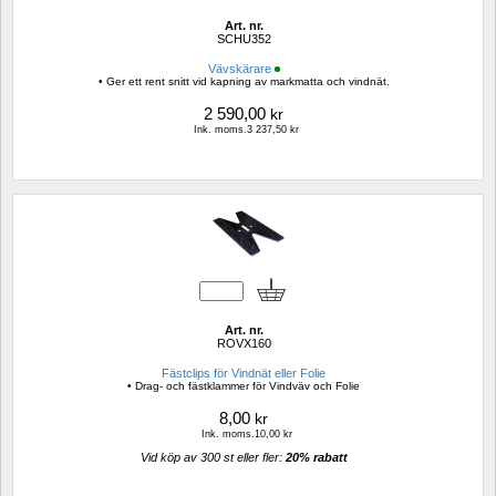
Art. nr.
SCHU352
Vävskärare
• Ger ett rent snitt vid kapning av markmatta och vindnät.
2 590,00
kr
Ink. moms.3 237,50 kr
Art. nr.
ROVX160
Fästclips för Vindnät eller Folie
• Drag- och fästklammer för Vindväv och Folie
8,00
kr
Ink. moms.10,00 kr
Vid köp av 300 st eller fler: 
20% rabatt 