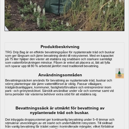
Produktbeskrivning
TRG Drip Bag är en effektiv bevattningspåse för nyplanterade träd och buskar 
som ger långsam och jämn bevattning direkt till rotsystemet. Med en kapacitet 
på 75 liter hjälper den växter att etablera sig snabbare och starkare samtidigt 
som vattenförbrukningen minskar. Påsen är enkel att placera ut, lätt att fylla 
och sparar upp till 80 % arbetstid jämfört med traditionell bevattning.
Användningsområden
Bevattningssäcken används för bevattning av nyplanterade träd, buskar och 
större planteringar där jämn vattentillförsel är viktig. Passar villaägare, 
trädgårdsanläggare, kommuner, fastighetsförvaltare och entreprenörer inom 
park- och grönyteskötsel. Särskilt användbar under vår och sommar samt vid 
torra perioder när växterna behöver extra stöd för att etablera sig. 
Bevattningssäck är utmärkt för bevattning av 
nyplanterade träd och buskar. 
Det inbyggda droppsystemet ger kontinuerlig bevattning under 5–8 timmar och 
stimulerar utvecklingen av ett starkt och underhållsfritt rotsystem. Till skillnad 
från vanlig bevattning får trädet vatten i kontrollerade mängder, vilket förbättrar 