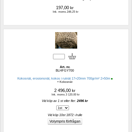
197,00
kr
Ink. moms.246,25 kr
Art. nr.
BLHFGY700
Kokosnät, erosionsnät, kokos i rutnät 17×20mm 700gr/m² 2×50m
• Kokosnät
2 496,00
kr
Ink. moms.3 120,00 kr
Vid köp av 1 st eller fler: 
2496 kr 
Vid köp 10st 1872:-/rulle