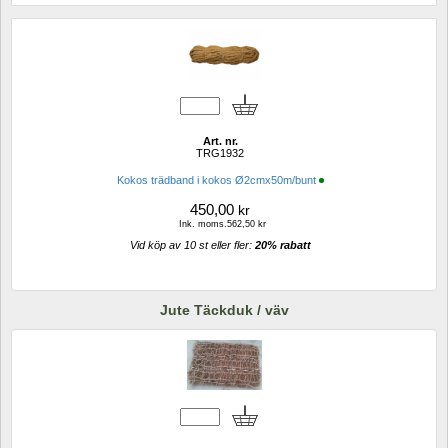
Art. nr.
TRG1932
Kokos trädband i kokos Ø2cmx50m/bunt
450,00
kr
Ink. moms.562,50 kr
Vid köp av 10 st eller fler: 
20% rabatt 
Jute Täckduk / väv