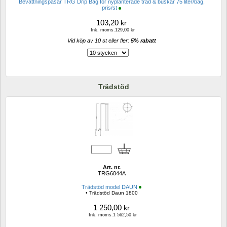
Bevattningspåsar TRG Drip Bag för nyplanterade träd & buskar 75 liter/bag, 
pris/st
103,20
kr
Ink. moms.129,00 kr
Vid köp av 10 st eller fler: 
5% rabatt 
Trädstöd
Art. nr.
TRG6044A
Trädstöd model DAUN
• Trädstöd Daun 1800
1 250,00
kr
Ink. moms.1 562,50 kr