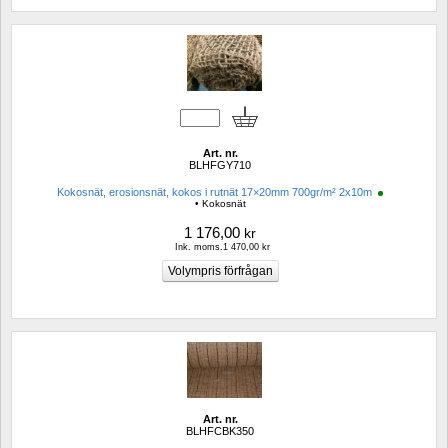
Art. nr.
BLHFGY710
Kokosnät, erosionsnät, kokos i rutnät 17×20mm 700gr/m² 2x10m 
• Kokosnät
1 176,00
kr
Ink. moms.1 470,00 kr
Art. nr.
BLHFCBK350