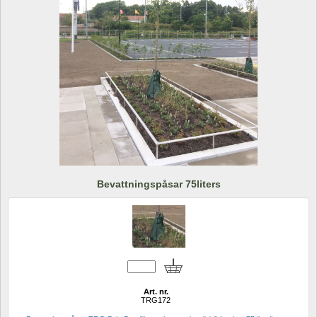
Bevattningspåsar 75liters
Art. nr.
TRG172