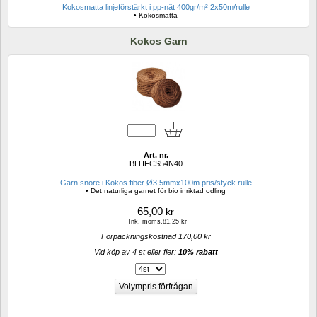
Kokosmatta linjeförstärkt i pp-nät 400gr/m² 2x50m/rulle
• Kokosmatta
Kokos Garn
Art. nr.
BLHFCS54N40
Garn snöre i Kokos fiber Ø3,5mmx100m pris/styck rulle
• Det naturliga garnet för bio inriktad odling
65,00
kr
Ink. moms.81,25 kr
Förpackningskostnad 170,00 kr
Vid köp av 4 st eller fler: 
10% rabatt 