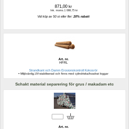
871,00
kr
Ink. moms.1 088,75 kr
Vid köp av 50 st eller fler: 
20% rabatt 
Art. nr.
HFRL
Strandkant och Damm Erosionskontroll Kokosrör
• Miljövänlig,UV-stabiliserad och finns med cylindriska/kvadrat loggar
Schakt material separering för grus / makadam etc
Art. nr.