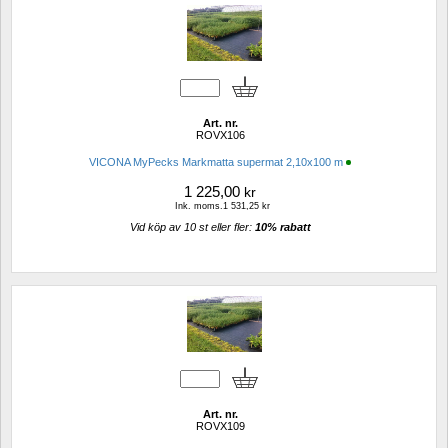
Art. nr.
ROVX106
VICONA MyPecks Markmatta supermat 2,10x100 m
1 225,00
kr
Ink. moms.1 531,25 kr
Vid köp av 10 st eller fler: 
10% rabatt 
Art. nr.
ROVX109