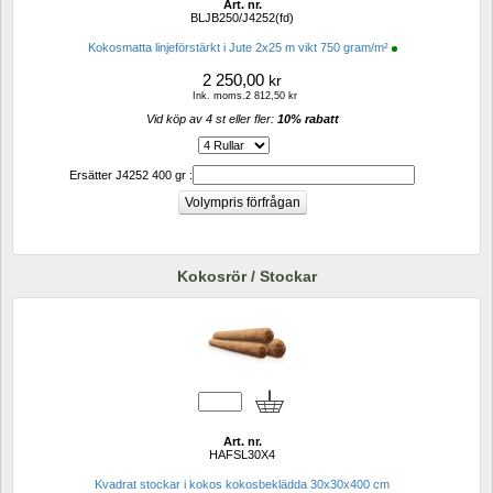
Art. nr.
BLJB250/J4252(fd)
Kokosmatta linjeförstärkt i Jute 2x25 m vikt 750 gram/m²
2 250,00
kr
Ink. moms.2 812,50 kr
Vid köp av 4 st eller fler: 
10% rabatt 
Ersätter J4252 400 gr :
Kokosrör / Stockar
Art. nr.
HAFSL30X4
Kvadrat stockar i kokos kokosbeklädda 30x30x400 cm