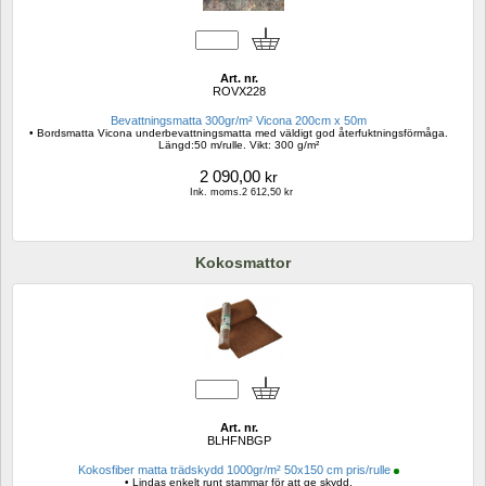
Art. nr.
ROVX228
Bevattningsmatta 300gr/m² Vicona 200cm x 50m
• Bordsmatta Vicona underbevattningsmatta med väldigt god återfuktningsförmåga. 
Längd:50 m/rulle. Vikt: 300 g/m²
2 090,00
kr
Ink. moms.2 612,50 kr
Kokosmattor
Art. nr.
BLHFNBGP
Kokosfiber matta trädskydd 1000gr/m² 50x150 cm pris/rulle
• Lindas enkelt runt stammar för att ge skydd.