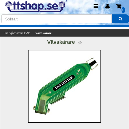
0
Trädgårdsteknik AB
Vävskärare
Vävskärare 