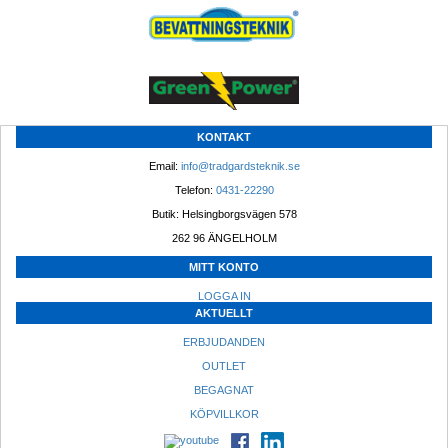
KONTAKT
Email: 
info@tradgardsteknik.se
Telefon: 
0431-22290
Butik: Helsingborgsvägen 578
262 96 ÄNGELHOLM 
MITT KONTO
LOGGA IN
AKTUELLT
ERBJUDANDEN
OUTLET
BEGAGNAT
KÖPVILLKOR