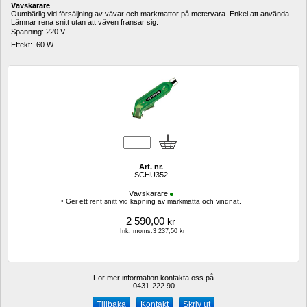
Vävskärare
Oumbärlig vid försäljning av vävar och markmattor på metervara. Enkel att använda. 
Lämnar rena snitt utan att väven fransar sig. 
Spänning: 220 V 
Effekt:  60 W
Art. nr.
SCHU352
Vävskärare
• Ger ett rent snitt vid kapning av markmatta och vindnät.
2 590,00
kr
Ink. moms.3 237,50 kr
För mer information kontakta oss på
0431-222 90 
Kontakt
Skriv ut