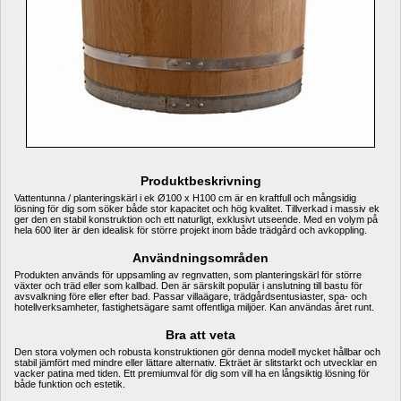
Produktbeskrivning
Vattentunna / planteringskärl i ek Ø100 x H100 cm är en kraftfull och mångsidig 
lösning för dig som söker både stor kapacitet och hög kvalitet. Tillverkad i massiv ek 
ger den en stabil konstruktion och ett naturligt, exklusivt utseende. Med en volym på 
hela 600 liter är den idealisk för större projekt inom både trädgård och avkoppling.
Användningsområden
Produkten används för uppsamling av regnvatten, som planteringskärl för större 
växter och träd eller som kallbad. Den är särskilt populär i anslutning till bastu för 
avsvalkning före eller efter bad. Passar villaägare, trädgårdsentusiaster, spa- och 
hotellverksamheter, fastighetsägare samt offentliga miljöer. Kan användas året runt.
Bra att veta
Den stora volymen och robusta konstruktionen gör denna modell mycket hållbar och 
stabil jämfört med mindre eller lättare alternativ. Ekträet är slitstarkt och utvecklar en 
vacker patina med tiden. Ett premiumval för dig som vill ha en långsiktig lösning för 
både funktion och estetik.