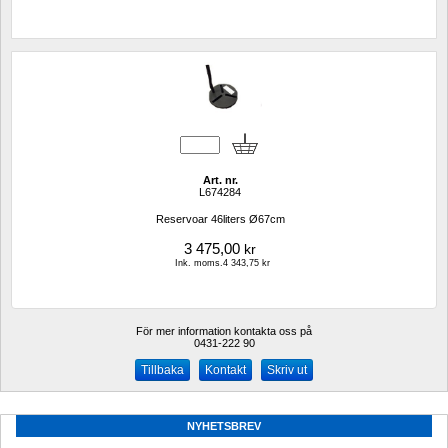
Art. nr.
L674284
Reservoar 46liters Ø67cm
3 475,00
kr
Ink. moms.4 343,75 kr
För mer information kontakta oss på
0431-222 90 
Kontakt
Skriv ut
NYHETSBREV