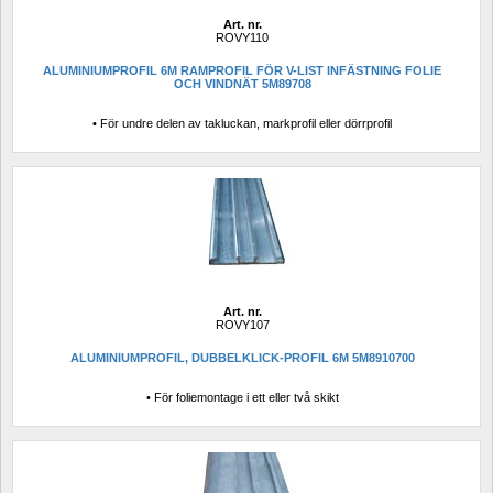
Art. nr.
ROVY110
ALUMINIUMPROFIL 6M RAMPROFIL FÖR V-LIST INFÄSTNING FOLIE 
OCH VINDNÄT 5M89708
• För undre delen av takluckan, markprofil eller dörrprofil
Art. nr.
ROVY107
ALUMINIUMPROFIL, DUBBELKLICK-PROFIL 6M 5M8910700
• För foliemontage i ett eller två skikt