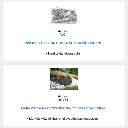
Art. nr.
VIC
INSEKTSVÄV VICONA BOKA NU FÖR SÄSONGEN!
• Insektsväv vicona rulle
Art. nr.
ROVX1
®
MARKMATTA MYPECKS VICONA, TT
MARKTÄCKNING
• Marktäckväv hindrar effektivt oönskad vegetation.