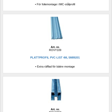
• För foliemontage i IMC-stålprofil
Art. nr.
ROVY109
PLATTPROFIL PVC-LIST 4M, 5M89201
• Extra räfflad för bättre montage
Art. nr.