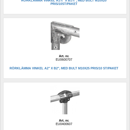
RÖRKLÄMMA VINKEL A1½" X B1½", MED BULT M10X20 
PRIS/10ST/PAKET
Art. nr.
EU0600707
RÖRKLÄMMA VINKEL A2" X B2", MED BULT M10X25 PRIS/10 ST/PAKET
Art. nr.
EU0400607