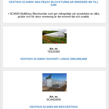
VÄXTHUS SCANDI® MULTIEASY BLOCKTUNNLAR BREDDER 6M TILL 
9,6M
• SCANDI MultiEasy Blocktunnlar som ger mångsidigt val i produktion av olika 
grödor och för dess montering är det extremt lätt och snabbt.
Art. nr.
TEE20360
VÄXTHUS SCANDI® EASYART LÄNGD 20M,30M,60M
Art. nr.
SCANDI600
VÄXTHUS SCANDI 600 BÅGVÄXTHUS