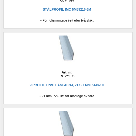
ROVY097
STÅLPROFIL IMC 5M89216 6M
• För foliemontage i ett eller två skikt
Art. nr.
ROVY105
V-PROFIL I PVC LÄNGD 2M, 21X21 MM, 5M8200
• 21 mm PVC-list för montage av folie