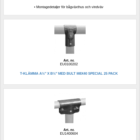
• Montagedetaljer för bågväxthus och vindväv
Art. nr.
EU0100202
T-KLÄMMA A½" X B½" MED BULT M8X40 SPECIAL 25 PACK 
Art. nr.
EU1400604