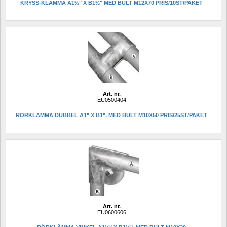
KRYSS-KLÄMMA A1½" X B1½" MED BULT M12X70 PRIS/10ST/PAKET
Art. nr.
EU0500404
RÖRKLÄMMA DUBBEL A1" X B1", MED BULT M10X50 PRIS/25ST/PAKET
Art. nr.
EU0600606