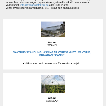
tunnlar har behov av någon typ av värmesystem för att stå emot vintrars 
väderklimat. 
info@tradgardsteknik.se
eller 0431-222 90
Vi har även reservdelar till Richel, BN, Filclair och gamla Rovero.
Art. nr.
SCANDI
VÄXTHUS SCANDI INGLASNINGAR VERKSAMHET I VÄXTHUS, 
®
DRIVADAN SCANDI
• Välkommen att kontakta oss för ert nästa projekt!
Art. nr.
EMESCAN