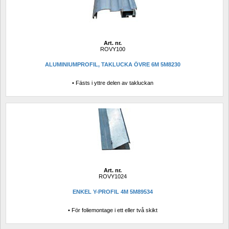
Art. nr.
ROVY100
ALUMINIUMPROFIL, TAKLUCKA ÖVRE 6M 5M8230
• Fästs i yttre delen av takluckan
Art. nr.
ROVY1024
ENKEL Y-PROFIL 4M 5M89534
• För foliemontage i ett eller två skikt