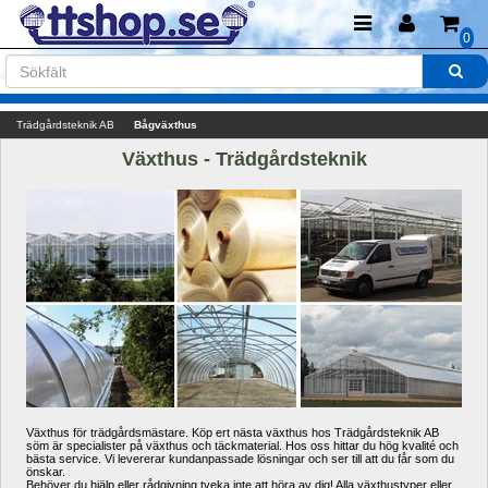
0
Trädgårdsteknik AB
Bågväxthus
Växthus - Trädgårdsteknik
Växthus för trädgårdsmästare. Köp ert nästa växthus hos Trädgårdsteknik AB 
söm är specialister på växthus och täckmaterial. Hos oss hittar du hög kvalité och 
bästa service. Vi levererar kundanpassade lösningar och ser till att du får som du 
önskar. 
Behöver du hjälp eller rådgivning tveka inte att höra av dig! Alla växthustyper eller 