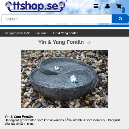
0
Trädgårdsteknik AB
Fontäner
Yin & Yang Fontän
Yin & Yang Fontän 
Yin & Yang Fontän
Handgjord granitfontän som kan användas såväl utomhus som inomhus, i trädgård 
eller på allmänn plats. 