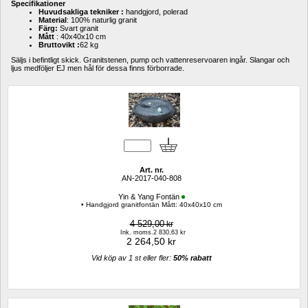
Specifikationer 
Huvudsakliga tekniker :
handgjord, polerad
Material
: 100% naturlig granit
Färg: 
Svart granit
Mått
: 40x40x10 cm
Bruttovikt :
62 kg
Säljs i befintligt skick. Granitstenen, pump och vattenreservoaren ingår. Slangar och 
ljus medföljer EJ men hål för dessa finns förborrade.
Art. nr.
AN-2017-040-808
Yin & Yang Fontän
• Handgjord granitfontän Mått: 40x40x10 cm
4 529,00
kr
Ink. moms.2 830,63 kr
2 264,50
kr
Vid köp av 1 st eller fler: 
50% rabatt 