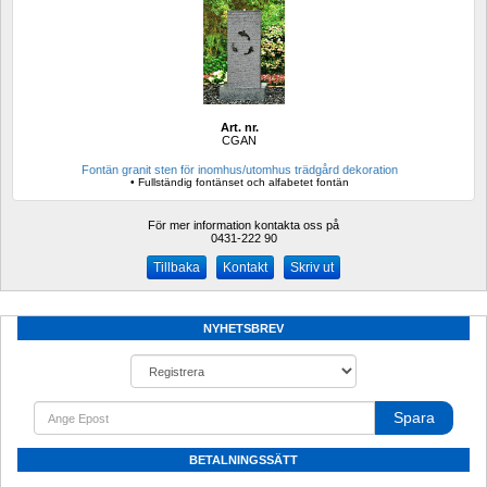
Art. nr.
CGAN
Fontän granit sten för inomhus/utomhus trädgård dekoration 
• Fullständig fontänset och alfabetet fontän
För mer information kontakta oss på
0431-222 90 
Kontakt
Skriv ut
NYHETSBREV
Spara
BETALNINGSSÄTT