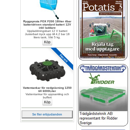
Ryggspruta FOX F200 18liter 4bar 
batteridriven standard batteri 12V 
inkl laddare
Uppladdningsbart 12 V batteri 
Justerbart tryck upp till 4,2 bar 18 
liters tank. Vikt 5 kg.
Favorit
Vattentankar för nedgrävning 1250 
till 6000Liter
Vattentankar för uppsamling och 
buffert
Se fler erbjudanden