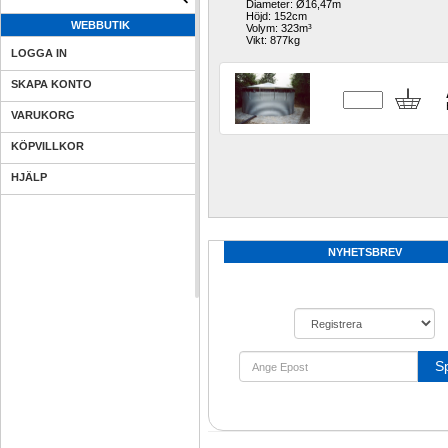
Diameter: Ø16,47m 
Höjd: 152cm 
WEBBUTIK
Volym: 323m³
Vikt: 877kg
LOGGA IN
SKAPA KONTO
VARUKORG
KÖPVILLKOR
HJÄLP
NYHETSBREV
S