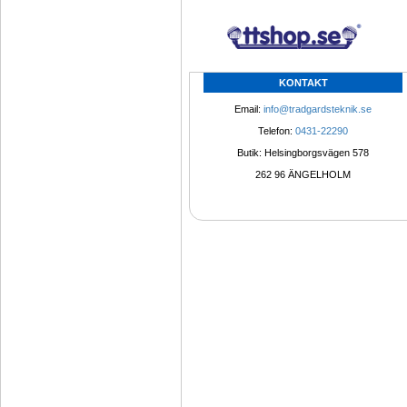
KONTAKT
Email: 
info@tradgardsteknik.se
Telefon: 
0431-22290
Butik: Helsingborgsvägen 578
262 96 ÄNGELHOLM 