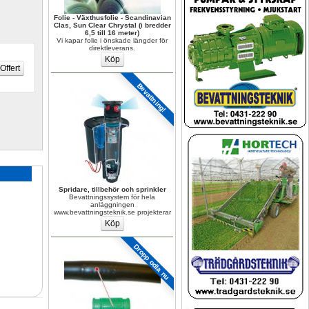
Folie - Växthusfolie - Scandinavian 
Clas, Sun Clear Chrystal (i bredder 
6,5 till 16 meter)
Vi kapar folie i önskade längder för 
direktleverans.
Bevattning!
Spridare, tillbehör och sprinkler
Bevattningssystem för hela 
anläggningen 
www.bevattningsteknik.se projekterar
Dropp odla nu