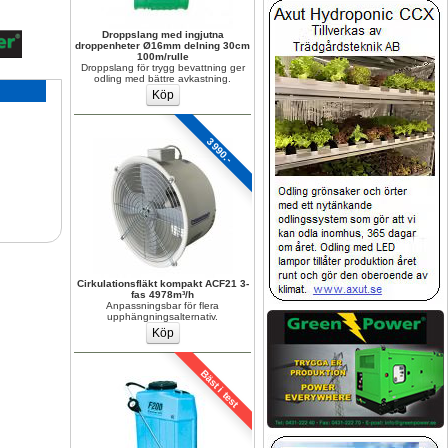
Droppslang med ingjutna 
droppenheter Ø16mm delning 30cm 
100m/rulle
Droppslang för trygg bevattning ger 
odling med bättre avkastning.
3990.-
Cirkulationsfläkt kompakt ACF21 3-
fas 4978m³/h
Anpassningsbar för flera 
upphängningsalternativ.
Bäst i test