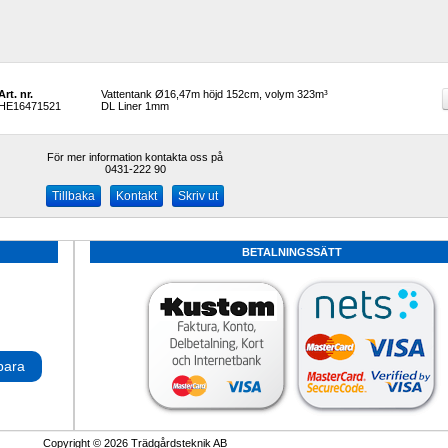
Art. nr.
Vattentank Ø16,47m höjd 152cm, volym 323m³ 
HE16471521
DL Liner 1mm
För mer information kontakta oss på
0431-222 90 
Kontakt
Skriv ut
BETALNINGSSÄTT
para
Copyright © 2026 Trädgårdsteknik AB