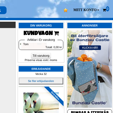
0
MITT KONTO
DIN VARUKORG
ANNONSER
KUNDVAGN 
Artiklar i Er varukorg
Tom
Totalt: 
0,00
kr
Till varukorg
Priserna visas exkl. moms
ERBJUDANDE
Vecka 32
Se fler erbjudanden
Direktlev