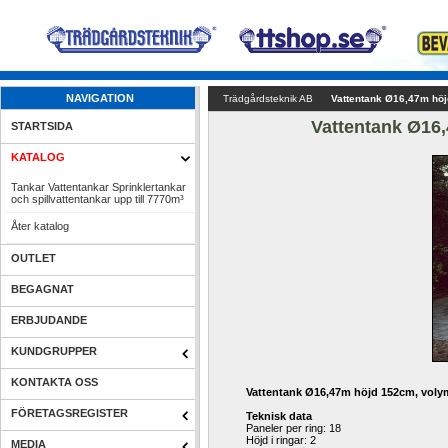
NAVIGATION
Trädgårdsteknik AB
Vattentank Ø16,47m hö
Vattentank Ø16
STARTSIDA
KATALOG
Tankar Vattentankar Sprinklertankar 
och spillvattentankar upp till 7770m³
Åter katalog
OUTLET
BEGAGNAT
ERBJUDANDE
KUNDGRUPPER
KONTAKTA OSS
Vattentank Ø16,47m höjd 152cm, vol
FÖRETAGSREGISTER
Teknisk data
Paneler per ring: 18
Höjd i ringar: 2
MEDIA