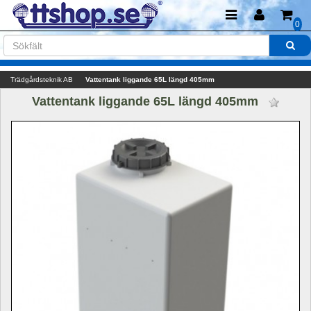
0
Trädgårdsteknik AB
Vattentank liggande 65L längd 405mm 
Vattentank liggande 65L längd 405mm 