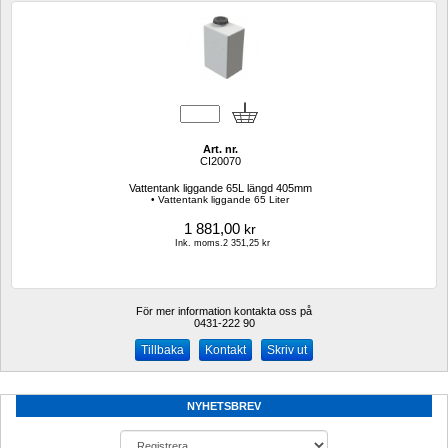
Art. nr.
CI20070
Vattentank liggande 65L längd 405mm 
• Vattentank liggande 65 Liter
1 881,00
kr
Ink. moms.2 351,25 kr
För mer information kontakta oss på
0431-222 90 
Kontakt
Skriv ut
NYHETSBREV