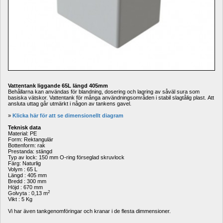
Vattentank liggande 65L längd 405mm 
Behållarna kan användas för blandning, dosering och lagring av såväl sura som 
basiska vätskor. Vattentank för många användningsområden i stabil slagtålig plast. Att 
ansluta uttag går utmärkt i någon av tankens gavel.
» 
Klicka här för att se dimensionellt diagram
Teknisk data
Material: PE
Form: Rektangulär
Bottenform: rak
Prestanda: stängd
Typ av lock: 150 mm O-ring förseglad skruvlock
Färg: Naturlig
Volym : 65 L
Längd : 405 mm
Bredd : 300 mm
Höjd : 670 mm
2
Golvyta : 0,13 m
Vikt : 5 Kg
Vi har även tankgenomföringar och kranar i de flesta dimmensioner.