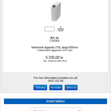
Art. nr.
CI20301
Vattentank liggande 270L längd 800mm
• Vattentank liggande 270 Liter
5 235,00
kr
Ink. moms.6 543,75 kr
För mer information kontakta oss på
0431-222 90 
Kontakt
Skriv ut
NYHETSBREV