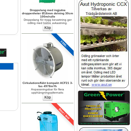
Droppslang med ingjutna 
droppenheter Ø16mm delning 30cm 
100m/rulle
Droppslang för trygg bevattning ger 
odling med bättre avkastning.
3990.-
Cirkulationsfläkt kompakt ACF21 3-
fas 4978m³/h
Anpassningsbar för flera 
upphängningsalternativ.
Bäst i test