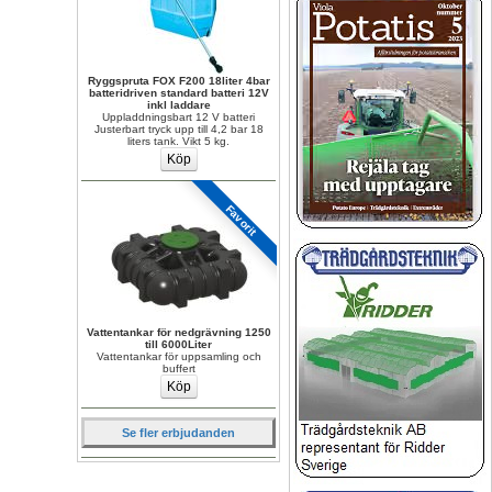
Ryggspruta FOX F200 18liter 4bar 
batteridriven standard batteri 12V 
inkl laddare
Uppladdningsbart 12 V batteri 
Justerbart tryck upp till 4,2 bar 18 
liters tank. Vikt 5 kg.
Favorit
Vattentankar för nedgrävning 1250 
till 6000Liter
Vattentankar för uppsamling och 
buffert
Se fler erbjudanden