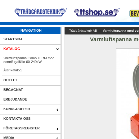
NAVIGATION
Trädgårdsteknik AB
Varmluftspanna med cen
Varmluftspanna me
STARTSIDA
KATALOG
Varmluftspanna CombiTERM med 
centrifugalfläkt 60-240kW
Åter katalog
OUTLET
BEGAGNAT
ERBJUDANDE
KUNDGRUPPER
KONTAKTA OSS
FÖRETAGSREGISTER
MEDIA