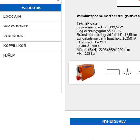
WEBBUTIK
Varmluftspanna med centrifugalfläkt 
LOGGA IN
Teknisk data
SKAPA KONTO
Uppvärmningseffekt: 193,5kW
Hög verkningsgrad på: 90,1%
Bränsleförbrukning vid full drift: 12,5l/tim
VARUKORG
Luftcirkulation centrifugalfläkt: 15250m³
Fläkt tryck: Pa 210
KÖPVILLKOR
Ljudnivå: 70dB
Mått (LxBxH): 2295x862x1290 mm
Vikt: 323 kg
HJÄLP
NYHETSBREV