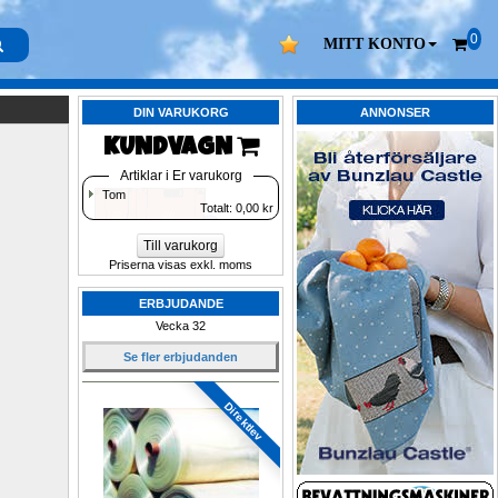
0
MITT KONTO
DIN VARUKORG
ANNONSER
KUNDVAGN 
Artiklar i Er varukorg
Tom
Totalt: 
0,00
kr
Till varukorg
Priserna visas exkl. moms
ERBJUDANDE
Vecka 32
Se fler erbjudanden
Direktlev