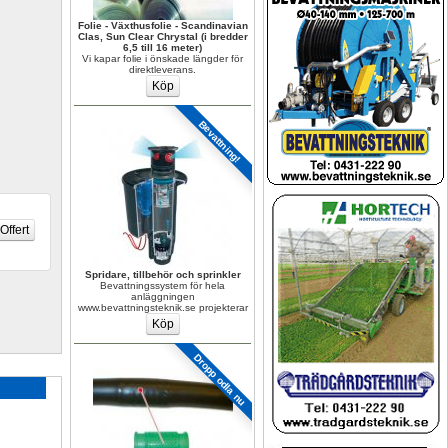
Folie - Växthusfolie - Scandinavian 
Clas, Sun Clear Chrystal (i bredder 
6,5 till 16 meter)
Vi kapar folie i önskade längder för 
direktleverans.
Bevattning!
Spridare, tillbehör och sprinkler
Bevattningssystem för hela 
anläggningen 
www.bevattningsteknik.se projekterar
Dropp odla nu