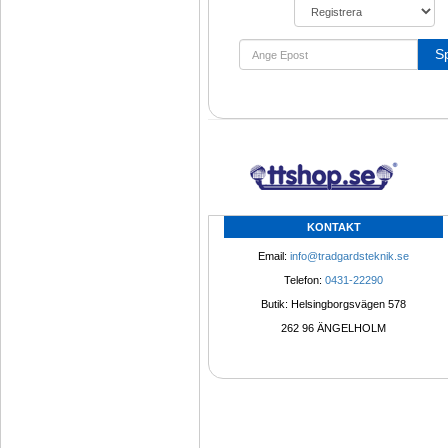
S
KONTAKT
Email: 
info@tradgardsteknik.se
Telefon: 
0431-22290
Butik: Helsingborgsvägen 578
262 96 ÄNGELHOLM 