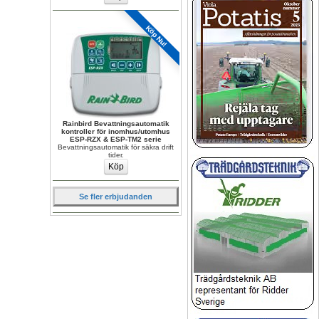
Köp Nu!
Rainbird Bevattningsautomatik 
kontroller för inomhus/utomhus 
ESP-RZX & ESP-TM2 serie
Bevattningsautomatik för säkra drift 
tider.
Se fler erbjudanden