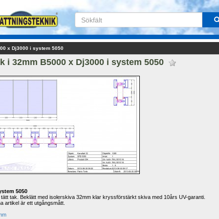
00 x Dj3000 i system 5050
k i 32mm B5000 x Dj3000 i system 5050 
system 5050
tätt tak. Beklätt med isolerskiva 32mm klar kryssförstärkt skiva med 10års UV-garanti.
 artikel är ett utgångsmått.
0mm