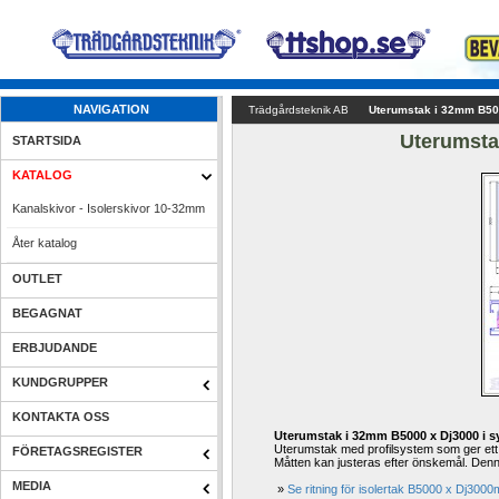
NAVIGATION
Trädgårdsteknik AB
Uterumstak i 32mm B50
Uterumsta
STARTSIDA
KATALOG
Kanalskivor - Isolerskivor 10-32mm
Åter katalog
OUTLET
BEGAGNAT
ERBJUDANDE
KUNDGRUPPER
KONTAKTA OSS
Uterumstak i 32mm B5000 x Dj3000 i 
Uterumstak med profilsystem som ger ett 
FÖRETAGSREGISTER
Måtten kan justeras efter önskemål. Denna
MEDIA
» 
Se ritning för isolertak B5000 x Dj300