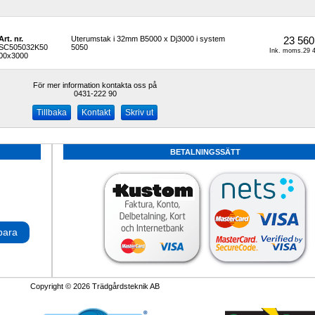
Art. nr.
Uterumstak i 32mm B5000 x Dj3000 i system 
23 560
SC505032K50
5050
Ink. moms.29 4
00x3000
För mer information kontakta oss på
0431-222 90 
Kontakt
Skriv ut
BETALNINGSSÄTT
para
Copyright © 2026 Trädgårdsteknik AB