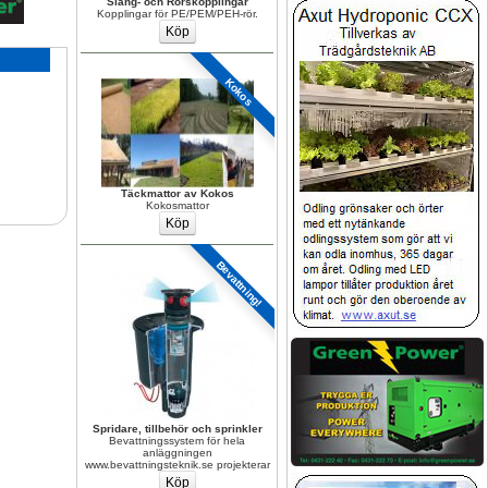
Slang- och Rörskopplingar
Kopplingar för PE/PEM/PEH-rör.
Kokos
Täckmattor av Kokos
Kokosmattor
Bevattning!
Spridare, tillbehör och sprinkler
Bevattningssystem för hela 
anläggningen 
www.bevattningsteknik.se projekterar