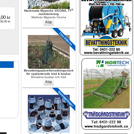
®
Markmatta Mypecks VICONA, TT
marktäckning
,00
kr
Markväv Mypecks Vicona
50,00 kr
10st 98kr/st
Bevattningspåse/bevattningssäck 
för nyplanterade träd & buskar
Bevattna buskar och träd
Rörkopplingar 