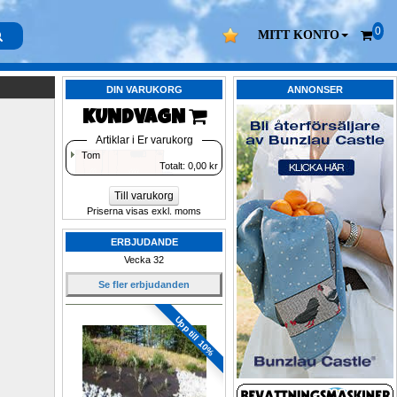
0
MITT KONTO
DIN VARUKORG
ANNONSER
KUNDVAGN 
Artiklar i Er varukorg
Tom
Totalt: 
0,00
kr
Till varukorg
Priserna visas exkl. moms
ERBJUDANDE
Vecka 32
Se fler erbjudanden
Upp till 10%