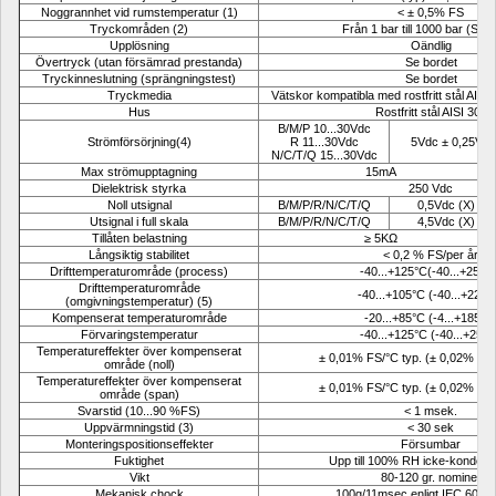
Noggrannhet vid rumstemperatur (1)
< ± 0,5% FS
Tryckområden (2)
Från 1 bar till 1000 bar (Se ta
Upplösning
Oändlig
Övertryck (utan försämrad prestanda)
Se bordet
Tryckinneslutning (sprängningstest)
Se bordet
Tryckmedia
Vätskor kompatibla med rostfritt stål AIS
Hus
Rostfritt stål AISI 304
B/M/P 10...30Vdc 
Strömförsörjning(4)
R 11...30Vdc 
5Vdc ± 0,25V
N/C/T/Q 15...30Vdc
Max strömupptagning
15mA
Dielektrisk styrka
250 Vdc
Noll utsignal
B/M/P/R/N/C/T/Q
0,5Vdc (X)
Utsignal i full skala
B/M/P/R/N/C/T/Q
4,5Vdc (X)
Tillåten belastning
≥ 5KΩ
Långsiktig stabilitet
< 0,2 % FS/per år
Drifttemperaturområde (process)
-40...+125°C(-40...+257°
Drifttemperaturområde 
-40...+105°C (-40...+221°
(omgivningstemperatur) (5)
Kompenserat temperaturområde
-20...+85°C (-4...+185°F
Förvaringstemperatur
-40...+125°C (-40...+257°
Temperatureffekter över kompenserat 
± 0,01% FS/°C typ. (± 0,02% FS
område (noll)
Temperatureffekter över kompenserat 
± 0,01% FS/°C typ. (± 0,02% FS
område (span)
Svarstid (10...90 %FS)
< 1 msek.
Uppvärmningstid (3)
< 30 sek
Monteringspositionseffekter
Försumbar
Fuktighet
Upp till 100% RH icke-konden
Vikt
80-120 gr. nominell
Mekanisk chock
100g/11msec enligt IEC 6006