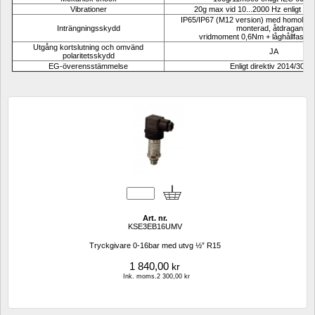
Vibrationer
20g max vid 10...2000 Hz enligt IE
IP65/IP67 (M12 version) med homologe
Inträngningsskydd
monterad, åtdragande
vridmoment 0,6Nm + låghållfast g
Utgång kortslutning och omvänd 
JA
polaritetsskydd
EG-överensstämmelse
Enligt direktiv 2014/30/E
Art. nr.
KSE3EB16UMV
Tryckgivare 0-16bar med utvg ½” R15 
1 840,00
kr
Ink. moms.2 300,00 kr