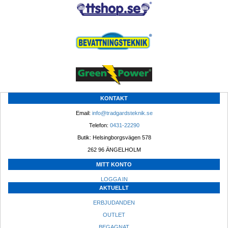
KONTAKT
Email: 
info@tradgardsteknik.se
Telefon: 
0431-22290
Butik: Helsingborgsvägen 578
262 96 ÄNGELHOLM 
MITT KONTO
LOGGA IN
AKTUELLT
ERBJUDANDEN
OUTLET
BEGAGNAT