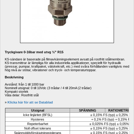
Tryckgivare 0-16bar med utvg ½” R15 
KS-sändare är baserade på filmavkänningselement avsatt på rostfritt stålmembran. 
KS-transmittrar är lämpliga för alla industriella applikationer, speciellt för hydraulik 
(pressar, pumpar, kraftpaket, vätskekraft, etc.) med svåra förhållanden vanligtvis med 
hög nivå av stötar, vibrationer och tryck- och temperaturtoppar.
Beskrivning
Avstånd: från 1 till 1000 bar
Nominell utsignal: 0 till 10Vdc (3 trådar / 4 till 20mA (2 trådar)
Kompakt storlek 
Våta delar: Rostfritt stål
» 
Klicka här för att se Datablad
Utsignal
SPÄNNING
RATIOMETRISK
Icke linjäritet (BFSL)
± 0,15% FS (typ) ± 0,25% FS
Hysteres
+ 0,1% FS (typ) + 0,15% FS 
Repeterbarhet
± 0,025% FS (typ) ± 0,05% FS
Noll offset tolerans
± 0,15% FS (typ) ± 0,25% FS
Spännviddsförskjutningstolerans
± 0,15% FS (typ) ± 0,25% FS