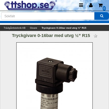
0
Trädgårdsteknik AB
Givare
Tryckgivare 0-16bar med utvg ½” R15 
Tryckgivare 0-16bar med utvg ½” R15 