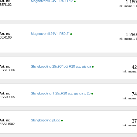
Art. nr.
Magnetventil 24V - R40 1 ½"
1 180
BER102
Ink. moms.1 4
Art. nr.
Magnetventil 24V - R50 2"
1 280
BER100
Ink. moms.1 6
Art. nr.
Slangkoppling 25x90° böj R20 utv. gänga
42
ESS13006
Ink. moms.
Art. nr.
Slangkoppling T 25xR20 utv. gänga x 25
74
ESS09005
Ink. moms.
Art. nr.
Slangkoppling plugg
37
ESS11502
Ink. moms.