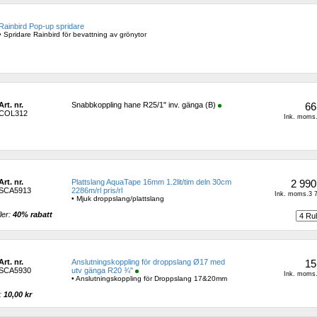
Rainbird Pop-up spridare
• Spridare Rainbird för bevattning av grönytor
Art. nr.
Snabbkoppling hane R25/1" inv. gänga (B)
66
COL312
Ink. moms.
Art. nr.
Plattslang AquaTape 16mm 1.2lit/tim deln 30cm 
2 990
SCA5913
2286m/rl pris/rl
Ink. moms.3 7
• Mjuk droppslang/plattslang
ler: 
40% rabatt 
Art. nr.
Anslutningskoppling för droppslang Ø17 med 
15
SCA5930
utv gänga R20 ¾"
Ink. moms.
• Anslutningskoppling för Droppslang 17&20mm
: 
10,00 kr 