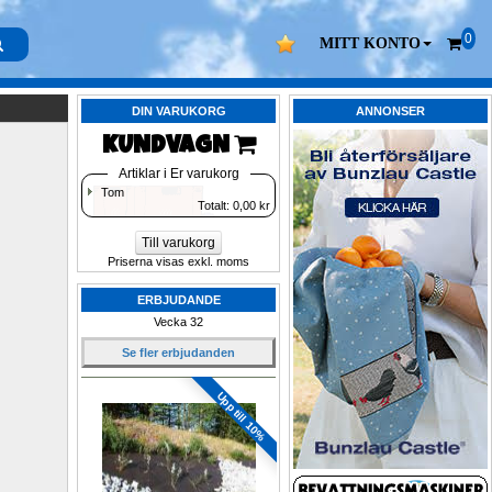
0
MITT KONTO
DIN VARUKORG
ANNONSER
KUNDVAGN 
Artiklar i Er varukorg
Tom
Totalt: 
0,00
kr
Till varukorg
Priserna visas exkl. moms
ERBJUDANDE
Vecka 32
Se fler erbjudanden
Upp till 10%