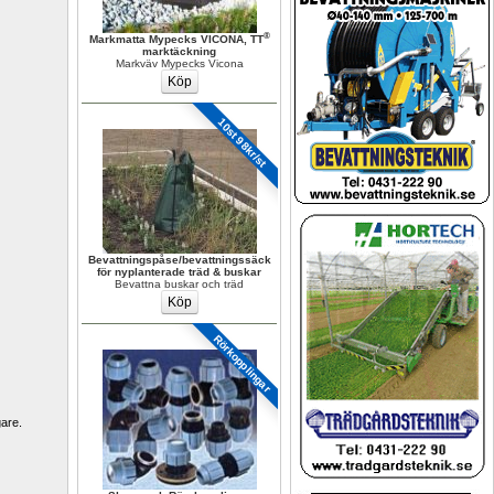
®
Markmatta Mypecks VICONA, TT
marktäckning
Markväv Mypecks Vicona
10st 98kr/st
Bevattningspåse/bevattningssäck 
för nyplanterade träd & buskar
Bevattna buskar och träd
Rörkopplingar 
are. 