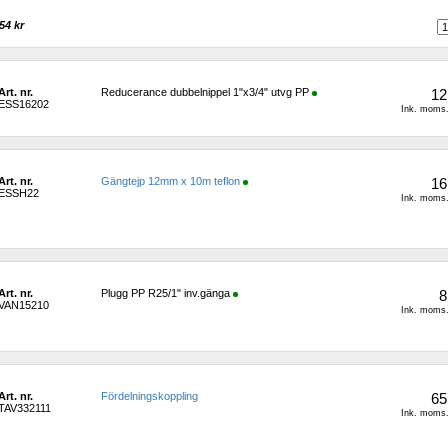
54 kr 
Art. nr.
Reducerance dubbelnippel 1"x3/4" utvg PP
12
ESS16202
Ink. moms.
Art. nr.
Gängtejp 12mm x 10m teflon
16
ESSH22
Ink. moms.
Art. nr.
Plugg PP R25/1" inv.gänga
8
VAN15210
Ink. moms.
Art. nr.
Fördelningskoppling
65
TAV332111
Ink. moms.