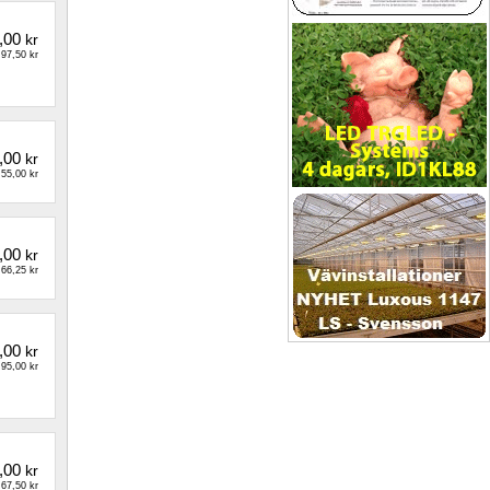
,00
kr
97,50 kr
,00
kr
55,00 kr
,00
kr
66,25 kr
,00
kr
95,00 kr
,00
kr
67,50 kr