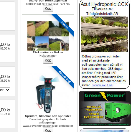
Slang- och Rörskopplingar
Kopplingar för PE/PEM/PEH-rör.
Kokos
,00
kr
82,50 kr
Täckmattor av Kokos
Kokosmattor
Bevattning!
,00
kr
37,50 kr
,00
kr
18,75 kr
Spridare, tillbehör och sprinkler
Bevattningssystem för hela 
anläggningen 
www.bevattningsteknik.se projekterar