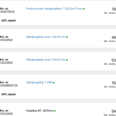
Art. nr.
Reducerande slangkoppling T 25x20x25 mm
78
ESS07501S
Ink. moms.
: 
10% rabatt 
Art. nr.
Slangkoppling skarv 20x20 mm
44
ESS10502
Ink. moms.
Art. nr.
Slangkoppling skarv 25x25 mm
53
ESS10503
Ink. moms.
Art. nr.
Slangkoppling T 25Ø
76
ESS08003T25
Ink. moms.
: 
10% rabatt 
Art. nr.
Koppling 90°, Ø25mm
54
ESS12003
Ink. moms.