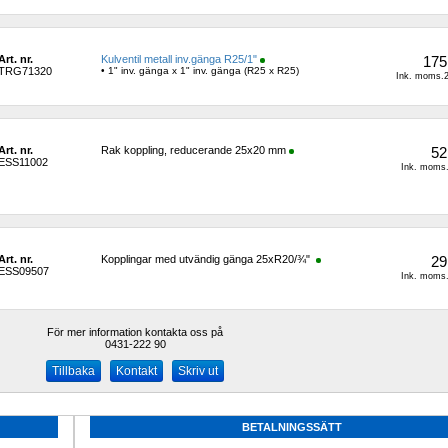
Art. nr.
Kulventil metall inv.gänga R25/1"
175
TRG71320
• 1" inv. gänga x 1" inv. gänga (R25 x R25)
Ink. moms.2
Art. nr.
Rak koppling, reducerande 25x20 mm
52
ESS11002
Ink. moms.
Art. nr.
Kopplingar med utvändig gänga 25xR20/¾" 
29
ESS09507
Ink. moms.
För mer information kontakta oss på
0431-222 90 
Kontakt
Skriv ut
BETALNINGSSÄTT