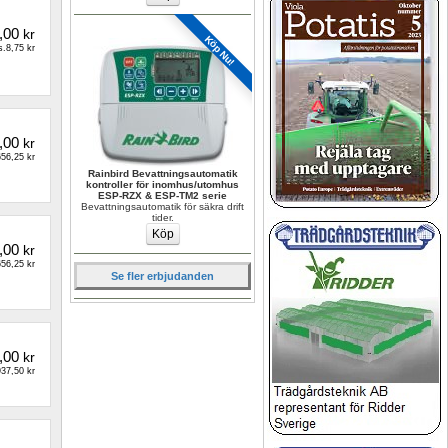
,00
kr
Köp Nu!
.8,75 kr
,00
kr
56,25 kr
Rainbird Bevattningsautomatik 
kontroller för inomhus/utomhus 
ESP-RZX & ESP-TM2 serie
Bevattningsautomatik för säkra drift 
tider.
,00
kr
56,25 kr
Se fler erbjudanden
,00
kr
37,50 kr