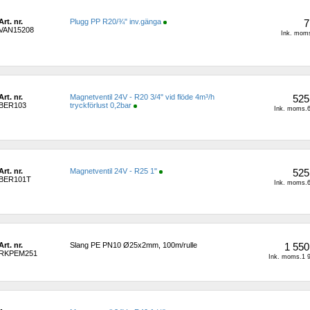
Art. nr.
Plugg PP R20/¾" inv.gänga
7
VAN15208
Ink. moms
Art. nr.
Magnetventil 24V - R20 3/4" vid flöde 4m³/h 
525
BER103
tryckförlust 0,2bar
Ink. moms.6
Art. nr.
Magnetventil 24V - R25 1"
525
BER101T
Ink. moms.6
Art. nr.
Slang PE PN10 Ø25x2mm, 100m/rulle
1 550
RKPEM251
Ink. moms.1 9