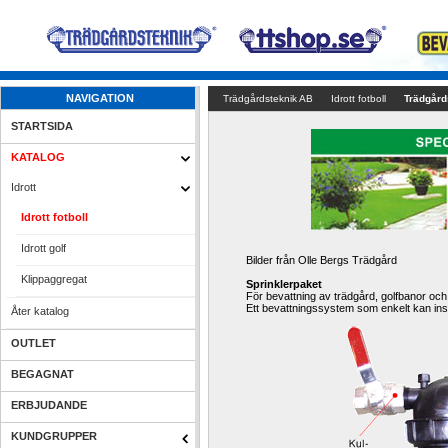
NAVIGATION
Trädgårdsteknik AB
Idrott fotboll
Trädgård
STARTSIDA
KATALOG
Idrott
Idrott fotboll
Idrott golf
Bilder från Olle Bergs Trädgård
Klippaggregat
Sprinklerpaket
För bevattning av trädgård, golfbanor oc
Ett bevattningssystem som enkelt kan inst
Åter katalog
OUTLET
BEGAGNAT
ERBJUDANDE
KUNDGRUPPER