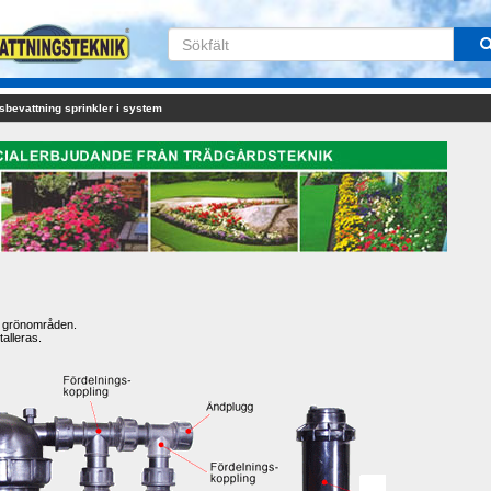
sbevattning sprinkler i system
h grönområden.
alleras.