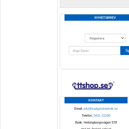
NYHETSBREV
S
KONTAKT
Email: 
info@tradgardsteknik.se
Telefon: 
0431-22290
Butik: Helsingborgsvägen 578