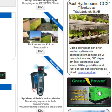
Slang- och Rörskopplingar
Kopplingar för PE/PEM/PEH-rör.
Kokos
Täckmattor av Kokos
Kokosmattor
Bevattning!
Spridare, tillbehör och sprinkler
Bevattningssystem för hela 
anläggningen 
www.bevattningsteknik.se projekterar