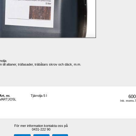
nolja
n till altaner, träfasader, träbåtars skrov och däck, m.m.
Art. nr.
Tjärrolja 5 l 
600
VARTJO5L
Ink. moms.7
För mer information kontakta oss på
0431-222 90 