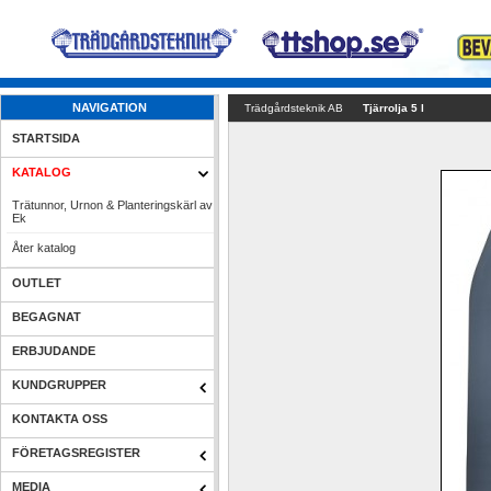
NAVIGATION
Trädgårdsteknik AB
Tjärrolja 5 l 
STARTSIDA
KATALOG
Trätunnor, Urnon & Planteringskärl av 
Ek
Åter katalog
OUTLET
BEGAGNAT
ERBJUDANDE
KUNDGRUPPER
KONTAKTA OSS
FÖRETAGSREGISTER
MEDIA