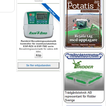
Köp Nu!
Rainbird Bevattningsautomatik 
kontroller för inomhus/utomhus 
ESP-RZX & ESP-TM2 serie
Bevattningsautomatik för säkra drift 
tider.
Se fler erbjudanden