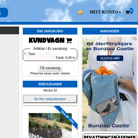
0
MITT KONTO
DIN VARUKORG
ANNONSER
KUNDVAGN 
Artiklar i Er varukorg
Tom
Totalt: 
0,00
kr
Till varukorg
Priserna visas exkl. moms
ERBJUDANDE
Vecka 32
Se fler erbjudanden
Upp till 10%