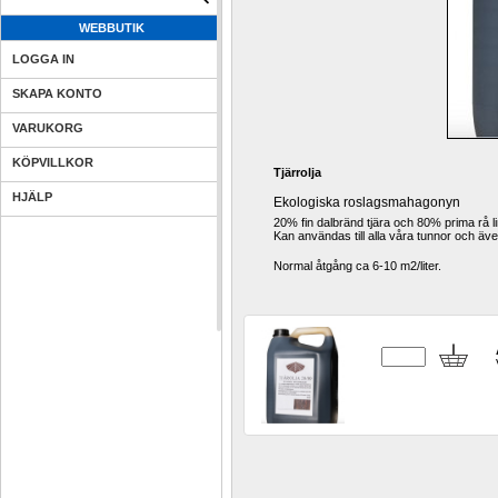
WEBBUTIK
LOGGA IN
SKAPA KONTO
VARUKORG
KÖPVILLKOR
Tjärrolja
HJÄLP
Ekologiska roslagsmahagonyn
20% fin dalbränd tjära och 80% prima rå li
Kan användas till alla våra tunnor och äve
Normal åtgång ca 6-10 m2/liter.