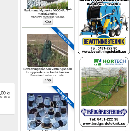
®
Markmatta Mypecks VICONA, TT
marktäckning
Markväv Mypecks Vicona
10st 98kr/st
Bevattningspåse/bevattningssäck 
för nyplanterade träd & buskar
Bevattna buskar och träd
Rörkopplingar 
,00
kr
50,00 kr