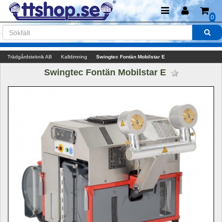
0
Trädgårdsteknik AB
Kalldimning
Swingtec Fontän Mobilstar E
Swingtec Fontän Mobilstar E 