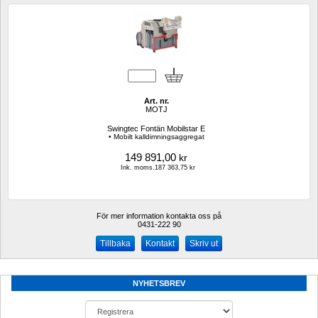
Art. nr.
MOTJ
Swingtec Fontän Mobilstar E
• Mobilt kalldimningsaggregat
149 891,00
kr
Ink. moms.187 363,75 kr
För mer information kontakta oss på
0431-222 90 
Kontakt
Skriv ut
NYHETSBREV