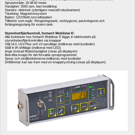
Sprutområde: 20 till 60 meter.
Hastighet: 3000 rpm, fast inställning
Startare: elektrisk (ytterligare manuell rekylstartare)
Tändning: Magnetronsystem
Batteri: 12V/36Ah torrcellsbatteri
Tillbehör som ingår: Rengöringstank, verktygsset, packningsset och 
förlängningsslang för extern tank.
Styrenhet/fjärrkontroll, fontan® Mobilstar E:
Alla funktioner hos fontan® Mobilstar E läggs in elektroniskt på 
styrenheten/fjärrkontrollen via knappar
Välj ULV, ULV-Plus och LV-sprutläge (indikeras med lysdioder)
Ställ in l/h driftläge (indikerat med LED)
Ange önskad flödeshastighet (visas på displayen)
Bekräfta-knapp för det förvalda sprutprogrammet
Spray och sköljfunktionerna indikeras med lysdioder
Drifttimmar kan tas fram med en knapptryckning (visas på displayen)