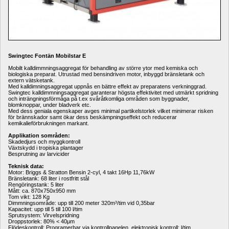
Swingtec Fontän Mobilstar
E
Mobilt kalldimmningsaggregat för behandling av större ytor med kemiska och 
biologiska preparat. Utrustad med bensindriven motor, inbyggd bränsletank och 
extern vätsketank. 
Med kalldimningsaggregat uppnås en bättre effekt av preparatens verkninggrad. 
Swingtec kalldimmningsaggregat garanterar högsta effektivitet med utmärkt spridning 
och inträngningsförmåga på t.ex svåråtkomliga områden som byggnader, 
blomknoppar, under bladverk etc. 
Med dess geniala egenskaper avges minimal partikelstorlek vilket minimerar risken 
för brännskador samt ökar dess beskämpningseffekt och reducerar 
kemikalieförbrukningen markant. 
Applikation sområden:
Skadedjurs och myggkontroll
Växtskydd i tropiska plantager
Besprutning av larvicider
Teknisk data:
Motor: Briggs & Stratton Bensin 2-cyl, 4 takt 16Hp 11,76kW 
Bränsletank: 68 liter i rostfritt stål 
Rengöringstank: 5 liter
Mått: ca. 870x750x950 mm 
Tom vikt: 128 Kg 
Dimmningsområde: upp till 200 meter 320m³/tim vid 0,35bar
Kapacitet: upp till 5 till 100 l/tim 
Sprutsystem: Virvelspridning 
Droppstorlek: 80% < 40μm
Flödeskontroll: Programerbar via kontrollpanelen, elektronisk kontroll: l/tim. 