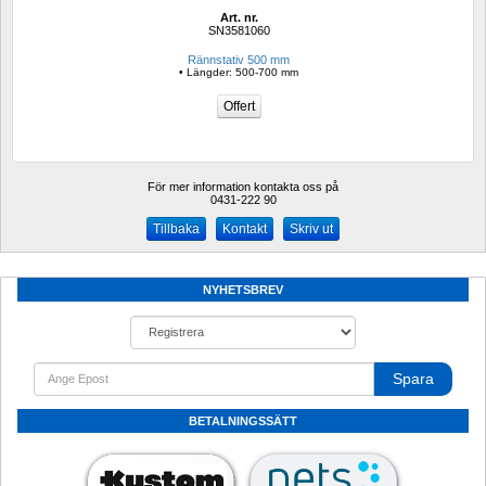
Art. nr.
SN3581060
Rännstativ 500 mm
• Längder: 500-700 mm
För mer information kontakta oss på
0431-222 90 
Kontakt
Skriv ut
NYHETSBREV
Spara
BETALNINGSSÄTT