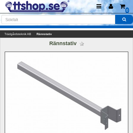
0
Trädgårdsteknik AB
Rännstativ
Rännstativ 