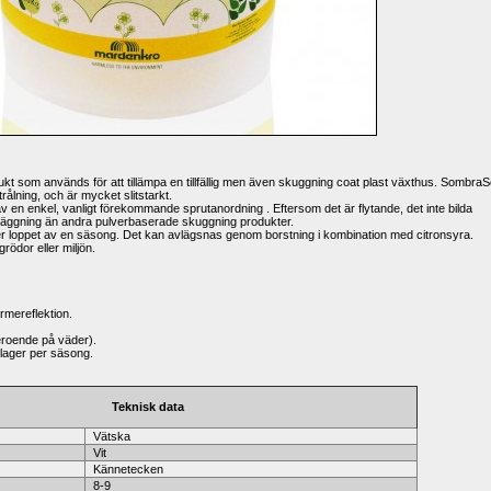
t som används för att tillämpa en tillfällig men även skuggning coat plast växthus. SombraSo
rålning, och är mycket slitstarkt.
av en enkel, vanligt förekommande sprutanordning . Eftersom det är flytande, det inte bilda 
äggning än andra pulverbaserade skuggning produkter.
 loppet av en säsong. Det kan avlägsnas genom borstning i kombination med citronsyra. 
rödor eller miljön.
rmereflektion.
beroende på väder).
 lager per säsong.
Teknisk data
Vätska
Vit
Kännetecken
8-9