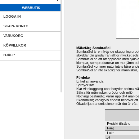
WEBBUTIK
LOGGA IN
SKAPA KONTO
VARUKORG
KÖPVILLKOR
Målarfärg SombraSol
SombraSol är en flytande skuggning produk
HJÄLP
skyddar din gröda från alltför mycket solst
SombraSol är lätt att applicera med hjälp 
klumpar, som producerar en mer jämn bel
SombraSol kommer naturligtvis bära under
SombraSol är inte skadligt för människor, g
Fördelar
Enkel att använda.
Sprayer lätt.
Klar vit skuggning coat betyder optimal vä
Säkra för människor, grödor och miljö.
Nötningsbeständig; varar upp till 4 mal (
Ekonomisk; vanligtvis endast behöver ett
Ökade ljustransmissionen när det är vått.
Fysiskt tillstånd
Färg
Lukt
H
p