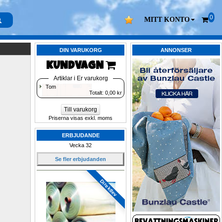
0
MITT KONTO
DIN VARUKORG
ANNONSER
KUNDVAGN 
Artiklar i Er varukorg
Tom
Totalt: 
0,00
kr
Till varukorg
Priserna visas exkl. moms
ERBJUDANDE
Vecka 32
Se fler erbjudanden
Direktlev