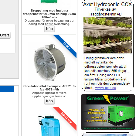
Droppslang med ingjutna 
droppenheter Ø16mm delning 30cm 
100m/rulle
Droppslang för trygg bevattning ger 
odling med bättre avkastning.
3990.-
Cirkulationsfläkt kompakt ACF21 3-
fas 4978m³/h
Anpassningsbar för flera 
upphängningsalternativ.
Bäst i test