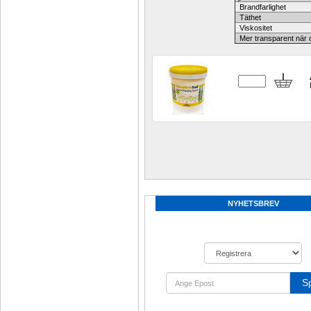
Brandfarlighet
Täthet
Viskositet
Mer transparent när d
NYHETSBREV
S