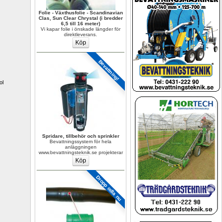
Folie - Växthusfolie - Scandinavian 
Clas, Sun Clear Chrystal (i bredder 
6,5 till 16 meter)
Vi kapar folie i önskade längder för 
direktleverans.
Bevattning!
l 
Spridare, tillbehör och sprinkler
Bevattningssystem för hela 
anläggningen 
www.bevattningsteknik.se projekterar
Dropp odla nu