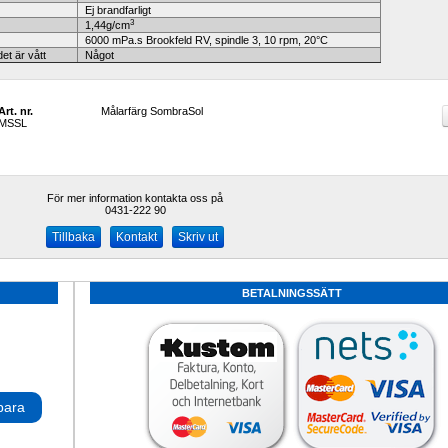
Ej brandfarligt
3
1,44g/cm
6000 mPa.s Brookfeld RV, spindle 3, 10 rpm, 20°C
et är vått
Något
Art. nr.
Målarfärg SombraSol
MSSL
För mer information kontakta oss på
0431-222 90 
Kontakt
Skriv ut
BETALNINGSSÄTT
para