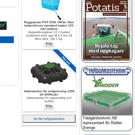
Ryggspruta FOX F200 18liter 4bar 
batteridriven standard batteri 12V 
inkl laddare
Uppladdningsbart 12 V batteri 
Justerbart tryck upp till 4,2 bar 18 
liters tank. Vikt 5 kg.
Favorit
Vattentankar för nedgrävning 1250 
till 6000Liter
Vattentankar för uppsamling och 
buffert
Se fler erbjudanden