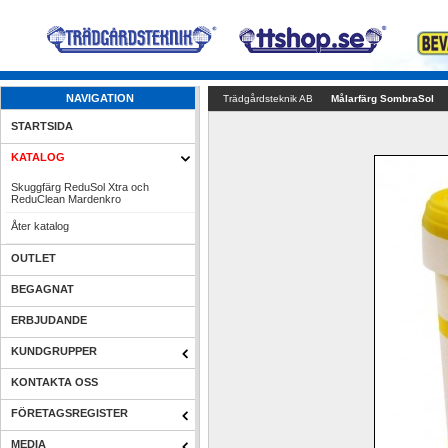
NAVIGATION
Trädgårdsteknik AB
Målarfärg SombraSol
STARTSIDA
KATALOG
Skuggfärg ReduSol Xtra och 
ReduClean Mardenkro
Åter katalog
OUTLET
BEGAGNAT
ERBJUDANDE
KUNDGRUPPER
KONTAKTA OSS
FÖRETAGSREGISTER
MEDIA