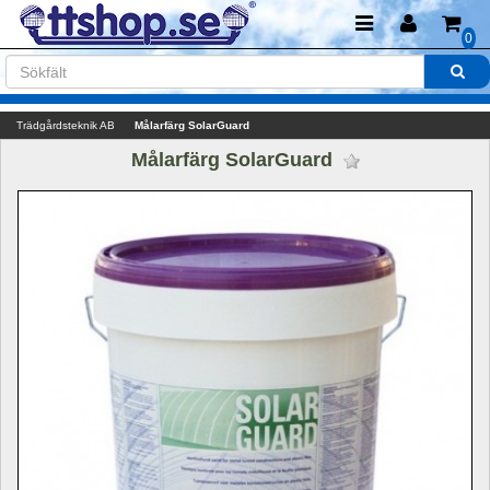
0
Trädgårdsteknik AB
Målarfärg SolarGuard
Målarfärg SolarGuard 