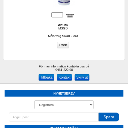
Art. nr.
MSGD
Målarfärg SolarGuard
För mer information kontakta oss på
0431-222 90 
Kontakt
Skriv ut
NYHETSBREV
Spara