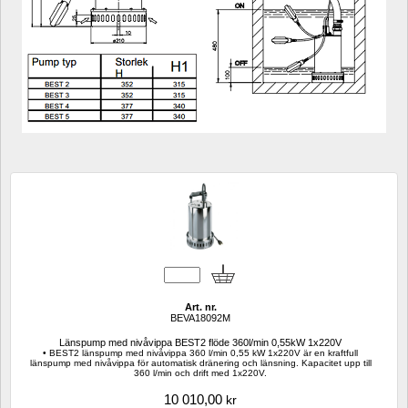
Art. nr.
BEVA18092M
Länspump med nivåvippa BEST2 flöde 360l/min 0,55kW 1x220V
• BEST2 länspump med nivåvippa 360 l/min 0,55 kW 1x220V är en kraftfull 
länspump med nivåvippa för automatisk dränering och länsning. Kapacitet upp till 
360 l/min och drift med 1x220V.
10 010,00
kr