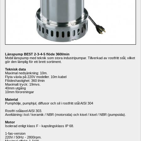
Länspump BEST 2-3-4-5 flöde 360l/min
Mobil länspump med teknik som stora industripumpar. Tillverkad av rostfritt stål, vilket 
gör den lämplig för ett brett sortiment.
Teknisk data
Maximal nedsänkning: 10m.
Flyta växla på 220V modeller. 10m kabel
Flödeshastighet: 360 l/min
Maximalt tryck: 19mvs.
40mm utgång
10mm föroreningar
Material
Pumphölje, pumphjul, diffusor och sil i rostfritt stål AISI 304
Rostfri stålaxel AISI 303.
Axeltätning i kol / keramik / NBR (motorsida) och kisel / kisel / NBR (pumpsida).
Motor
Isolerad enligt klass F - kapslingsklass IP 68.
1-fas-version
220V / 50Hz - 2800rpm.