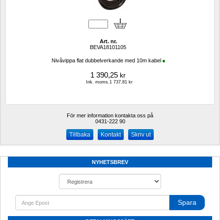
Art. nr.
BEVA18101105
Nivåvippa flat dubbelverkande med 10m kabel
1 390,25
kr
Ink. moms.1 737,81 kr
För mer information kontakta oss på
0431-222 90 
Kontakt
Skriv ut
NYHETSBREV
Spara