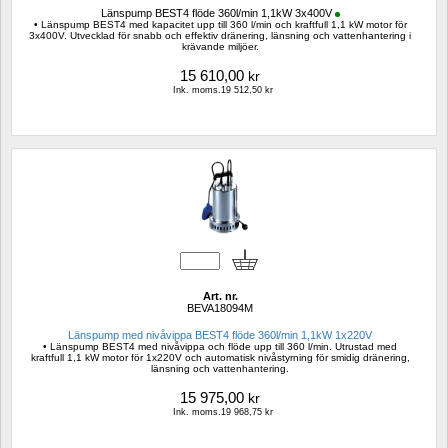
Länspump BEST4 flöde 360l/min 1,1kW 3x400V
• Länspump BEST4 med kapacitet upp till 360 l/min och kraftfull 1,1 kW motor för 
3x400V. Utvecklad för snabb och effektiv dränering, länsning och vattenhantering i 
krävande miljöer.
15 610,00
kr
Ink. moms.19 512,50 kr
Art. nr.
BEVA18094M
Länspump med nivåvippa BEST4 flöde 360l/min 1,1kW 1x220V
• Länspump BEST4 med nivåvippa och flöde upp till 360 l/min. Utrustad med 
kraftfull 1,1 kW motor för 1x220V och automatisk nivåstyrning för smidig dränering, 
länsning och vattenhantering.
15 975,00
kr
Ink. moms.19 968,75 kr