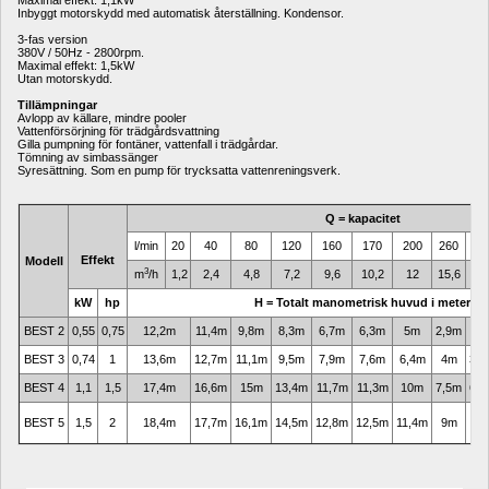
Maximal effekt: 1,1kW
Inbyggt motorskydd med automatisk återställning. Kondensor. 
3-fas version
380V / 50Hz - 2800rpm.
Maximal effekt: 1,5kW
Utan motorskydd.
Tillämpningar
Avlopp av källare, mindre pooler
Vattenförsörjning för trädgårdsvattning
Gilla pumpning för fontäner, vattenfall i trädgårdar.
Tömning av simbassänger
Syresättning. Som en pump för trycksatta vattenreningsverk.
Q = kapacitet
l/min 
20
40
80
120
160
170
200
260
28
Effekt
Modell
3
m
/h
1,2
2,4
4,8
7,2
9,6
10,2
12
15,6
16,
kW
hp
H = Totalt manometrisk huvud i meter
BEST 2
0,55
0,75
12,2m
11,4m
9,8m
8,3m
6,7m
6,3m
5m
2,9m
-
BEST 3
0,74
1
13,6m
12,7m
11,1m
9,5m
7,9m
7,6m
6,4m
4m
3,2
BEST 4
1,1
1,5
17,4m
16,6m
15m
13,4m
11,7m
11,3m
10m
7,5m
6,7
BEST 5
1,5
2
18,4m
17,7m
16,1m
14,5m
12,8m
12,5m
11,4m
9m
8