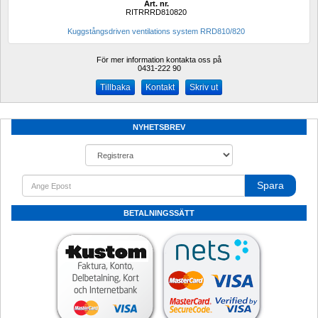
Art. nr.
RITRRRD810820
Kuggstångsdriven ventilations system RRD810/820
För mer information kontakta oss på
0431-222 90 
Kontakt
Skriv ut
NYHETSBREV
Spara
BETALNINGSSÄTT