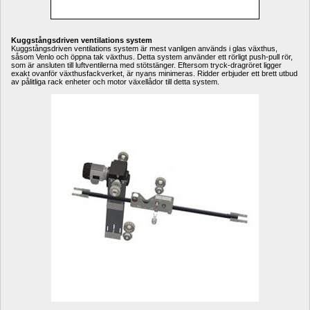
Kuggstångsdriven ventilations system 
Kuggstångsdriven ventilations system är mest vanligen används i glas växthus, 
såsom Venlo och öppna tak växthus. Detta system använder ett rörligt push-pull rör, 
som är ansluten till luftventilerna med stötstänger. Eftersom tryck-dragröret ligger 
exakt ovanför växthusfackverket, är nyans minimeras. Ridder erbjuder ett brett utbud 
av pålitliga rack enheter och motor växellådor till detta system.