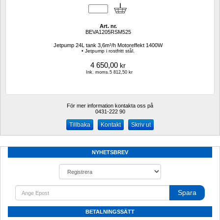
Art. nr.
BEVA1205RSM525
Jetpump 24L tank 3,6m³/h Motoreffekt 1400W
• Jetpump i rostfritt stål.
4 650,00
kr
Ink. moms.5 812,50 kr
För mer information kontakta oss på
0431-222 90 
Kontakt
Skriv ut
NYHETSBREV
Spara
BETALNINGSSÄTT