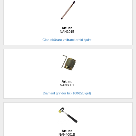
Art. nr.
NAN1015
Glas skärare volframkarbid hjulet
Art. nr.
NAN8001
Diamant grinder bit (100/220 grit)
Art. nr.
NAN4001B