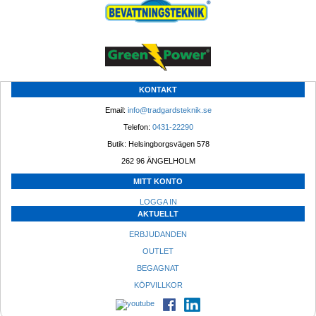
KONTAKT
Email: 
info@tradgardsteknik.se
Telefon: 
0431-22290
Butik: Helsingborgsvägen 578
262 96 ÄNGELHOLM 
MITT KONTO
LOGGA IN
AKTUELLT
ERBJUDANDEN
OUTLET
BEGAGNAT
KÖPVILLKOR