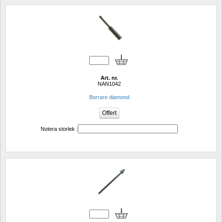
Art. nr.
NAN1042
Borrare diamond 
Notera storlek :