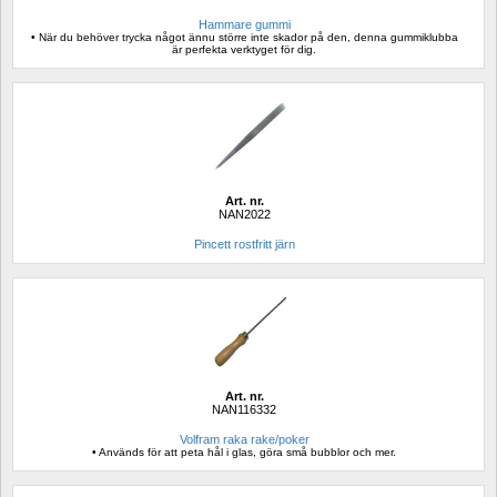
Hammare gummi
• När du behöver trycka något ännu större inte skador på den, denna gummiklubba 
är perfekta verktyget för dig.
Art. nr.
NAN2022
Pincett rostfritt järn
Art. nr.
NAN116332
Volfram raka rake/poker
• Används för att peta hål i glas, göra små bubblor och mer.