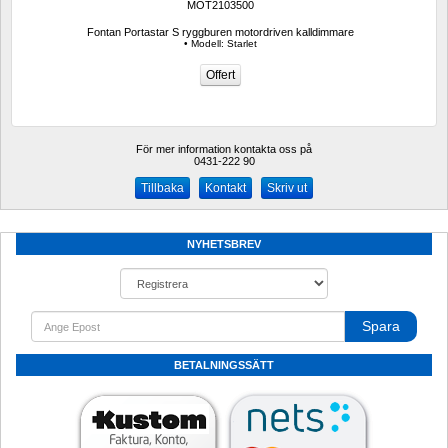
MOT2103500
Fontan Portastar S ryggburen motordriven kalldimmare
• Modell: Starlet
För mer information kontakta oss på
0431-222 90 
Kontakt
Skriv ut
NYHETSBREV
Spara
BETALNINGSSÄTT