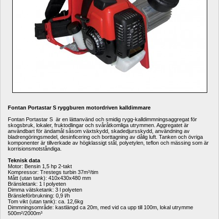
Fontan Portastar S ryggburen motordriven kalldimmare
Fontan Portastar S är en lättanvänd och smidig rygg-kalldimmningsaggregat för 
skogsbruk, lokaler, fruktodlingar och svåråtkomliga utrymmen. Aggregatet är 
användbart för ändamål såsom växtskydd, skadedjursskydd, användning av 
bladrengöringsmedel, desinficering och borttagning av dålig luft. Tanken och övriga 
komponenter är tillverkade av högklassigt stål, polyetylen, teflon och mässing som är 
korrisionsmotståndiga. 
Teknisk data
Motor: Bensin 1,5 hp 2-takt
Kompressor: Trestegs turbin 37m³/tim
Mått (utan tank): 410x430x480 mm
Bränsletank: 1 l polyeten
Dimma vätsketank: 3 l polyeten
Bränsleförbrukning: 0,9 l/h
Tom vikt (utan tank): ca. 12,6kg
Dimmningsområde: kastlängd ca 20m, med vid ca upp till 100m, lokal utrymme 
500m²/2000m³