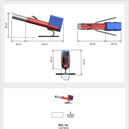
Art. nr.
GE20S