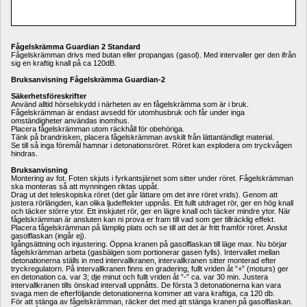
Fågelskrämma Guardian 2 Standard
Fågelskrämman drivs med butan eller propangas (gasol). Med intervaller ger den ifrån 
sig en kraftig knall på ca 120dB.
Bruksanvisning Fågelskrämma Guardian-2
Säkerhetsföreskrifter
Använd alltid hörselskydd i närheten av en fågelskrämma som är i bruk.
Fågelskrämman är endast avsedd för utomhusbruk och får under inga 
omständigheter användas inomhus.
Placera fågelskrämman utom räckhåll för obehöriga.
Tänk på brandrisken, placera fågelskrämman avskilt från lättantändligt material.
Se till så inga föremål hamnar i detonationsröret. Röret kan explodera om tryckvågen 
hindras.
Bruksanvisning
Montering av fot. Foten skjuts i fyrkantsjärnet som sitter under röret. Fågelskrämman 
ska monteras så att mynningen riktas uppåt.
Drag ut det teleskopiska röret (det går lättare om det inre röret vrids). Genom att 
justera rörlängden, kan olika ljudeffekter uppnås. Ett fullt utdraget rör, ger en hög knall 
och täcker större ytor. Ett inskjutet rör, ger en lägre knall och täcker mindre ytor. När 
fågelskrämman är ansluten kan ni prova er fram till vad som ger tillräcklig effekt.
Placera fågelskrämman på lämplig plats och se till att det är fritt framför röret. Anslut 
gasolflaskan (ingår ej).
Igångsättning och injustering. Öppna kranen på gasolflaskan till läge max. Nu börjar 
fågelskrämman arbeta (gasbälgen som portionerar gasen fylls). Intervallet mellan 
detonationerna ställs in med intervallkranen, intervallkranen sitter monterad efter 
tryckregulatorn. På intervallkranen finns en gradering, fullt vriden åt ”+” (moturs) ger 
en detonation ca. var 3; dje minut och fullt vriden åt ”-” ca. var 30 min. Justera 
intervallkranen tills önskad intervall uppnåtts. De första 3 detonationerna kan vara 
svaga men de efterföljande detonationerna kommer att vara kraftiga, ca 120 db.
För att stänga av fågelskrämman, räcker det med att stänga kranen på gasolflaskan.