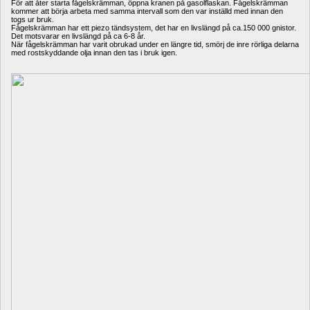
För att åter starta fågelskrämman, öppna kranen på gasolflaskan. Fågelskrämman 
kommer att börja arbeta med samma intervall som den var inställd med innan den 
togs ur bruk.
Fågelskrämman har ett piezo tändsystem, det har en livslängd på ca.150 000 gnistor. 
Det motsvarar en livslängd på ca 6-8 år.
När fågelskrämman har varit obrukad under en längre tid, smörj de inre rörliga delarna 
med rostskyddande olja innan den tas i bruk igen.