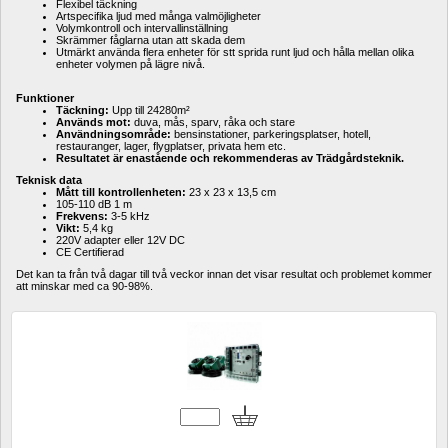
Flexibel täckning
Artspecifika ljud med många valmöjligheter
Volymkontroll och intervallinställning
Skrämmer fåglarna utan att skada dem
Utmärkt använda flera enheter för stt sprida runt ljud och hålla mellan olika 
enheter volymen på lägre nivå.
Funktioner
Täckning:
Upp till 24280m² 
Används mot: 
duva, mås, sparv, råka och stare
Användningsområde:
bensinstationer, parkeringsplatser, hotell, 
restauranger, lager, flygplatser, privata hem etc.
Resultatet är enastående och rekommenderas av Trädgårdsteknik.
Teknisk data
Mått till kontrollenheten:
23 x 23 x 13,5 cm
105-110 dB 1 m 
Frekvens:
3-5 kHz 
Vikt:
5,4 kg 
220V adapter eller 12V DC 
CE Certifierad 
Det kan ta från två dagar till två veckor innan det visar resultat och problemet kommer 
att minskar med ca 90-98%.