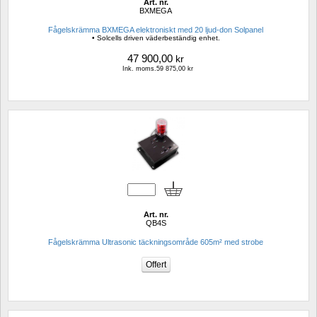
Art. nr.
BXMEGA
Fågelskrämma BXMEGA elektroniskt med 20 ljud-don Solpanel
• Solcells driven väderbeständig enhet.
47 900,00
kr
Ink. moms.59 875,00 kr
Art. nr.
QB4S
Fågelskrämma Ultrasonic täckningsområde 605m² med strobe