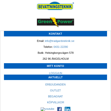
KONTAKT
Email: 
info@tradgardsteknik.se
Telefon: 
0431-22290
Butik: Helsingborgsvägen 578
262 96 ÄNGELHOLM 
MITT KONTO
LOGGA IN
AKTUELLT
ERBJUDANDEN
OUTLET
BEGAGNAT
KÖPVILLKOR