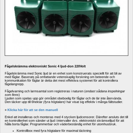
Fågelskrämma elektroniskt Sonic 4 ljud-don 220Volt
Fågelskrämma med Sonic ljud är en enhet som konstruerats speciellt för att bli av 
med fåglar. Baserats på omfattande vetenskaplig forskning om beteende och 
kommunikation för fåglar är detta det mest effektiva systemet för att kontrollera 
fågelangrepp.
Fågelvarning och larmsamtal som registreras i naturen (
endast sådana inspelningar 
som finns
) 
Ljuden som spelas upp gör området obeboelig för fåglar och de lär inte återvända. 
Den täcker upp till 6hektar 
(fyra högtalare)
har visat sig effektiv i många fältstudier.
» 
Klicka här för att se den manuell
Enkel att installeras och monteras med 4 stycken ljudcensorer. Därefter ansluts det till 
en kontrollenhet som sänder ut ljud i intervaller dvs. elektroniskt skrämselljud för att 
hålla borta fåglar. Programmerbar och väderbeständig enhet för utomhusbruk. 
Kontrollbox med fyra högtalare för maximal täckning