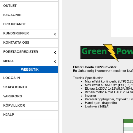
OUTLET
BEGAGNAT
ERBJUDANDE
KUNDGRUPPER
KONTAKTA OSS
FÖRETAGSREGISTER
MEDIA
Elverk 
Honda 
EU22i inverter
WEBBUTIK
Ett lätthanterlig inverterverk med mer kr
LOGGA IN
Teknisk Specifikation
Max effekt kontinuerlig (LTP) 2,
Max effekt STAND-BY (ESP) 2,7
SKAPA KONTO
Eluttag 2x230V, 1x12V/8,3A ,50H
Bensin 
motor 4-takt 
GXR120 4-ta
Inverter
VARUKORG
Parallellkopplingsbar, Oljevakt, B
Hand-start, dragsnöre
KÖPVILLKOR
Ljudnivå 71dB(A)
HJÄLP