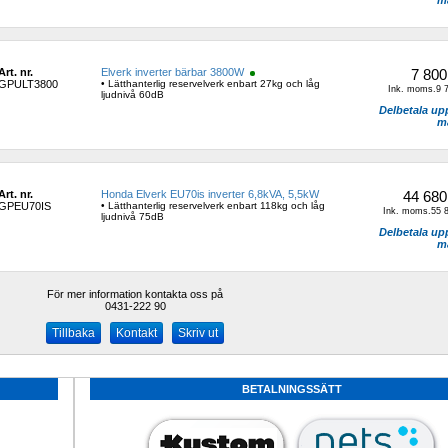
m
Art. nr.
Elverk inverter bärbar 3800W 
7 800
GPULT3800
• Lätthanterlig reservelverk enbart 27kg och låg 
Ink. moms.9 7
ljudnivå 60dB
Delbetala upp 
m
Art. nr.
Honda Elverk EU70is inverter 6,8kVA, 5,5kW
44 680
GPEU70IS
• Lätthanterlig reservelverk enbart 118kg och låg 
Ink. moms.55 8
ljudnivå 75dB
Delbetala upp 
m
För mer information kontakta oss på
0431-222 90 
Kontakt
Skriv ut
BETALNINGSSÄTT