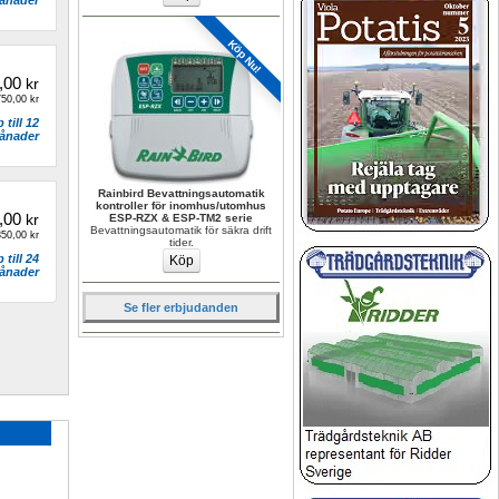
ånader
Köp Nu!
,00
kr
50,00 kr
till 12 
ånader
Rainbird Bevattningsautomatik 
kontroller för inomhus/utomhus 
,00
kr
ESP-RZX & ESP-TM2 serie
Bevattningsautomatik för säkra drift 
50,00 kr
tider.
till 24 
ånader
Se fler erbjudanden