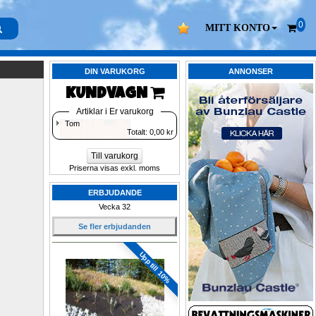
0
MITT KONTO
DIN VARUKORG
ANNONSER
KUNDVAGN 
Artiklar i Er varukorg
Tom
Totalt: 
0,00
kr
Till varukorg
Priserna visas exkl. moms
ERBJUDANDE
Vecka 32
Se fler erbjudanden
Upp till 10%