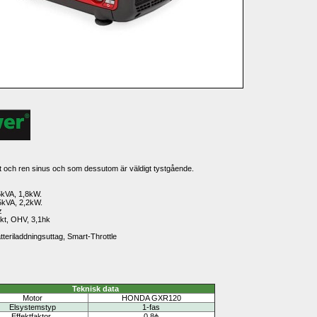
aft och ren sinus och som dessutom är väldigt tystgående.
25kVA, 1,8kW.
5kVA, 2,2kW.
z 
kt, OHV, 3,1hk
atteriladdningsuttag, Smart-Throttle
Teknisk data
Motor
HONDA GXR120
Elsystemstyp
1-fas
Effektfaktor 
0,8ϕ