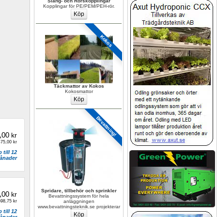
Slang- och Rörskopplingar
Kopplingar för PE/PEM/PEH-rör.
Kokos
Täckmattor av Kokos
Kokosmattor
Bevattning!
,00
kr
75,00 kr
till 12 
ånader
Spridare, tillbehör och sprinkler
,00
kr
Bevattningssystem för hela 
98,75 kr
anläggningen 
www.bevattningsteknik.se projekterar
till 12 