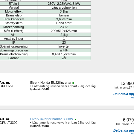
Effekt i
230V
2,25
kVA/1,8 kW
Varvtal
Lågvarvsfunktion
Motor effekt
3,1hp
Bränsletyp
bensin
Tank kapacitet
3,6 
liter/tim
Startsystem
Hand start
Märkspänning
230V
M
å
tt (LxBxH)
290x512x425 mm
Vikt
21kg
Antal cylinder
1
IP
23
Spänningsreglering
Inverter
Spänningsprecision
± 4%
Bränsleförbrukning
0,4 till 1,2liter/tim
Garanti
2år
Art. nr.
Elverk Honda EU22i inverter
13 980
GPEU22I
• Lätthanterlig reservelverk enbart 22kg och låg 
Ink. moms.17 4
ljudnivå 60dB
Delbetala upp 
m
Art. nr.
Elverk inverter bärbar 3300W 
6 079
GPULT3300
• Lätthanterlig reservelverk enbart 22kg och låg 
Ink. moms.7 5
ljudnivå 60dB
Delbetala upp 