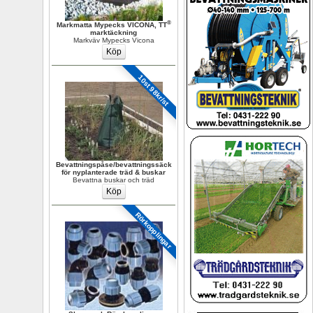
®
Markmatta Mypecks VICONA, TT
marktäckning
Markväv Mypecks Vicona
10st 98kr/st
Bevattningspåse/bevattningssäck 
för nyplanterade träd & buskar
Bevattna buskar och träd
Rörkopplingar 