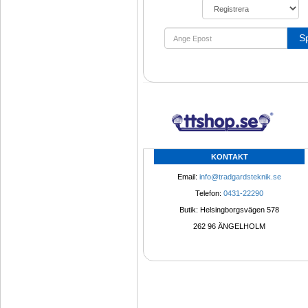
S
KONTAKT
Email: 
info@tradgardsteknik.se
Telefon: 
0431-22290
Butik: Helsingborgsvägen 578
262 96 ÄNGELHOLM 