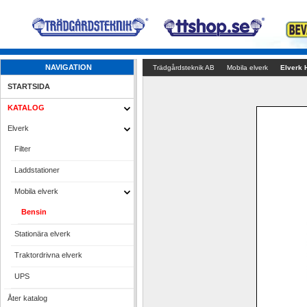
NAVIGATION
Trädgårdsteknik AB
Mobila elverk
Elverk 
STARTSIDA
KATALOG
Elverk
Filter
Laddstationer
Mobila elverk
Bensin
Stationära elverk
Traktordrivna elverk
UPS
Åter katalog