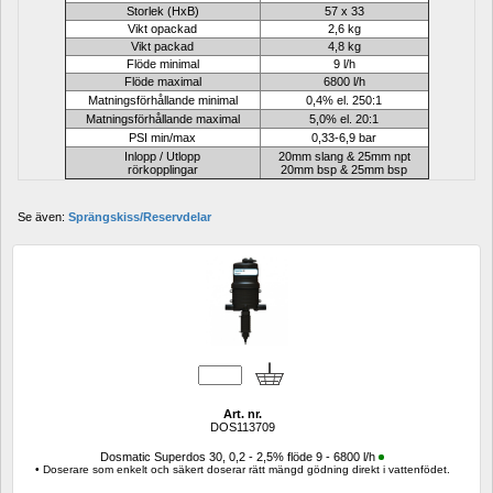
Storlek (HxB)
57 x 33
Vikt opackad
2,6 kg
Vikt packad
4,8 kg
Flöde minimal
9 l/h
Flöde maximal
6800 l/h
Matningsförhållande minimal
0,4% el. 250:1
Matningsförhållande maximal
5,0% el. 20:1
PSI min/max
0,33-6,9 bar
Inlopp / Utlopp
20mm slang & 25mm npt
rörkopplingar
20mm bsp & 25mm bsp
Se även: 
Sprängskiss/Reservdelar
Art. nr.
DOS113709
Dosmatic Superdos 30, 0,2 - 2,5% flöde 9 - 6800 l/h
• Doserare som enkelt och säkert doserar rätt mängd gödning direkt i vattenfödet.