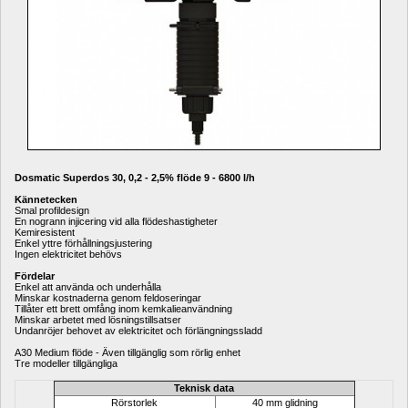
Dosmatic Superdos 30, 0,2 - 2,5% flöde 9 - 6800 l/h
Kännetecken
Smal profildesign
En nogrann injicering vid alla flödeshastigheter
Kemiresistent
Enkel yttre förhållningsjustering
Ingen elektricitet behövs
Fördelar
Enkel att använda och underhålla
Minskar kostnaderna genom feldoseringar
Tillåter ett brett omfång inom kemkalieanvändning
Minskar arbetet med lösningstillsatser
Undanröjer behovet av elektricitet och förlängningssladd
A30 Medium flöde - Även tillgänglig som rörlig enhet
Tre modeller tillgängliga
Teknisk data
Rörstorlek
40 mm glidning