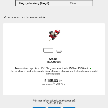
Högtrycksslang (längd)
15 m
Vi har service och även reservdelar.
Art. nr.
TRGCH3635
Motordriven spruta - HD 13hp, maximal tryck 250bar 13,5lit/min
• Bensindriven högtrycks spruta för proffs med slangvinda & skyddsbåge i stabil 
konstruktion
9 195,00
kr
Ink. moms.11 493,75 kr
För mer information kontakta oss på
0431-222 90 