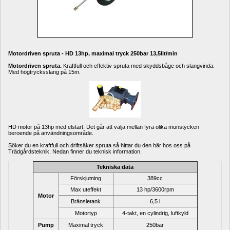
Motordriven spruta - HD 13hp, maximal tryck 250bar 13,5lit/min
Motordriven spruta.
Kraftfull och effektiv spruta med skyddsbåge och slangvinda. 
Med högtrycksslang på 15m.
HD motor på 13hp med elstart. Det går att välja mellan fyra olika munstycken 
beroende på användningsområde.
Söker du en kraftfull och driftsäker spruta så hittar du den här hos oss på 
Trädgårdsteknik. Nedan finner du teknisk information.
Tekniska data
Förskjutning
389cc
Max uteffekt
13 hp/3600rpm
Motor
Bränsletank
6,5 l
Motortyp
4-takt, en cylindrig, luftkyld
Pump
Maximal tryck
250bar