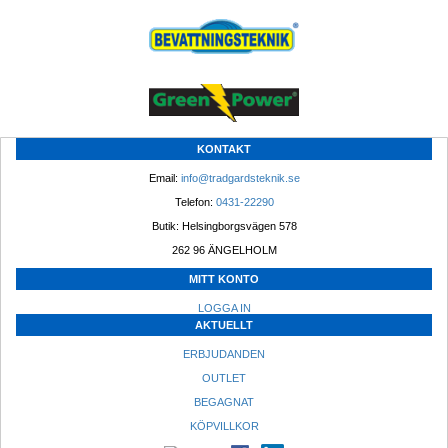
KONTAKT
Email: 
info@tradgardsteknik.se
Telefon: 
0431-22290
Butik: Helsingborgsvägen 578
262 96 ÄNGELHOLM 
MITT KONTO
LOGGA IN
AKTUELLT
ERBJUDANDEN
OUTLET
BEGAGNAT
KÖPVILLKOR