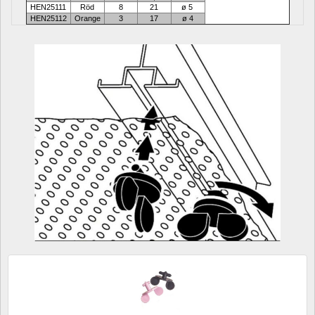
HEN25111
Röd
8
21
ø 5 
HEN25112
Orange
3
17
ø 4