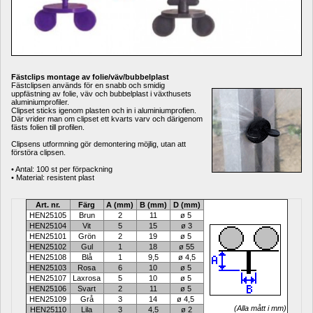
Fästclips montage av folie/väv/bubbelplast
Fästclipsen används för en snabb och smidig 
uppfästning av folie, väv och bubbelplast i växthusets 
aluminiumprofiler. 
Clipset sticks igenom plasten och in i aluminiumprofien. 
Där vrider man om clipset ett kvarts varv och därigenom 
fästs folien till profilen.
Clipsens utformning gör demontering möjlig, utan att 
förstöra clipsen. 
• Antal: 100 st per förpackning
• Material: resistent plast
Art. nr.
Färg
A 
(mm)
B 
(mm)
D 
(mm)
HEN25105
Brun
2
11
ø 5 
HEN25104
Vit
5
15
ø 3
HEN25101
Grön
2
19
ø 5 
HEN25102
Gul
1
18
ø 55
HEN25108
Blå
1
9,5
ø 4,5
HEN25103
Rosa
6
10
ø 5 
HEN25107
Laxrosa
5
10
ø 5 
HEN25106
Svart
2
11
ø 5 
HEN25109
Grå
3
14
ø 4,5 
(Alla mått i mm)
HEN25110
Lila
3
4,5
ø 2